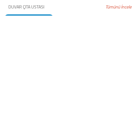
DUVAR ÇITA USTASI
Tümünü İncele
DUVAR KAĞIDI USTASI
BOYACI USTASI
ÇITA UYGULAMASI
STROPİYER USTASI
AMERİKAN KAPI BOYASI
MANTOLAMA USTASI
TADİLAT TAMİRAT
ALÇIPAN USTASI
DUVAR KAĞIDI HAKKINDA TEKNİK BİLGİLER
DEKORATİF BOYA USTASI