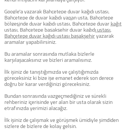
Google'a yazarak
Bahçetepe duvar kağıdı ustası,
Bahçetepe de duvar kağıdı yapan usta
,
Bahçetepe
bölgesinde duvar kağıdı ustası
,
Bahçetepe duvar kağıt
ustası
,
Bahçetepe başakşehir duvar kağıdı ustası
,
Bahçetepe duvar kağıdı ustası başakşehir
yazarak
aramalar yapabilirsiniz.
Bu aramalar sonrasında mutlaka bizlerle
karşılaşacaksınız ve bizleri aramalısınız.
İlk işiniz de tanıştığımızda ve çalıştığımızda
göreceksiniz ki bize işe emanet ederek son derece
doğru bir karar verdiğinizi göreceksiniz.
Bundan sonrasında vazgeçmediğiniz ve sürekli
rehberiniz içerisinde yer alan bir usta olarak sizin
etrafınızda yerimizi alacağız.
İlk işiniz de çalışmak ve görüşmek ümidiyle şimdiden
sizlere de bizlere de kolay gelsin.