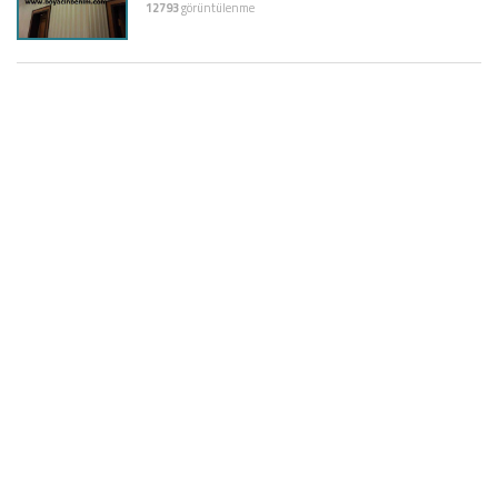
12793
görüntülenme