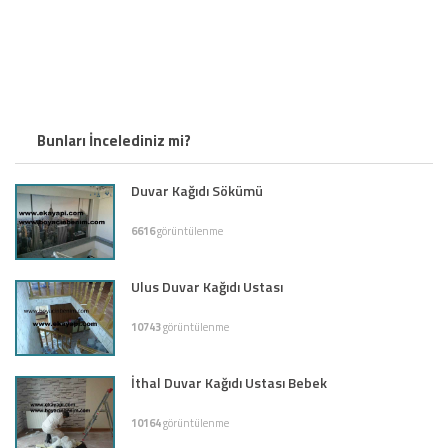
Bunları İncelediniz mi?
Duvar Kağıdı Sökümü
6616
görüntülenme
Ulus Duvar Kağıdı Ustası
10743
görüntülenme
İthal Duvar Kağıdı Ustası Bebek
10164
görüntülenme