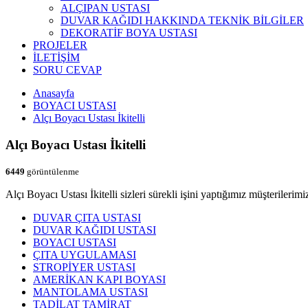
ALÇIPAN USTASI
DUVAR KAĞIDI HAKKINDA TEKNİK BİLGİLER
DEKORATİF BOYA USTASI
PROJELER
İLETİŞİM
SORU CEVAP
Anasayfa
BOYACI USTASI
Alçı Boyacı Ustası İkitelli
Alçı Boyacı Ustası İkitelli
6449
görüntülenme
Alçı Boyacı Ustası İkitelli sizleri sürekli işini yaptığımız müşterileri
DUVAR ÇITA USTASI
DUVAR KAĞIDI USTASI
BOYACI USTASI
ÇITA UYGULAMASI
STROPİYER USTASI
AMERİKAN KAPI BOYASI
MANTOLAMA USTASI
TADİLAT TAMİRAT