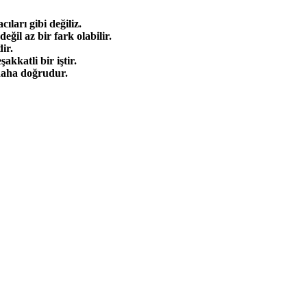
ıları gibi değiliz.
eğil az bir fark olabilir.
ir.
akkatli bir iştir.
 daha doğrudur.