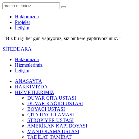
Hakkımızda
Projeler
İletişim
“ Biz bu işi her gün yapıyoruz,
siz bir kere yaptırıyorsunuz.
”
SİTEDE ARA
Hakkımızda
Hizmetlerimiz
İletişim
ANASAYFA
HAKKIMIZDA
HİZMETLERİMİZ
DUVAR ÇITA USTASI
DUVAR KAĞIDI USTASI
BOYACI USTASI
ÇITA UYGULAMASI
STROPİYER USTASI
AMERİKAN KAPI BOYASI
MANTOLAMA USTASI
TADİLAT TAMİRAT