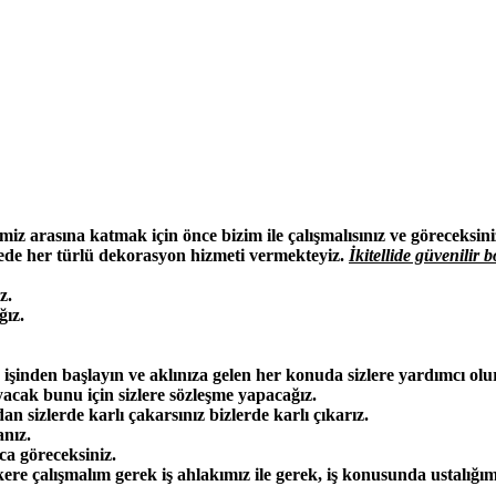
rimiz arasına katmak için önce bizim ile çalışmalısınız ve göreceksini
ede her türlü dekorasyon hizmeti vermekteyiz.
İkitellide güvenilir 
z.
ğız.
 işinden başlayın ve aklınıza gelen her konuda sizlere yardımcı olu
ayacak bunu için sizlere sözleşme yapacağız.
n sizlerde karlı çakarsınız bizlerde karlı çıkarız.
nız.
ca göreceksiniz.
kere çalışmalım gerek iş ahlakımız ile gerek, iş konusunda ustalığım