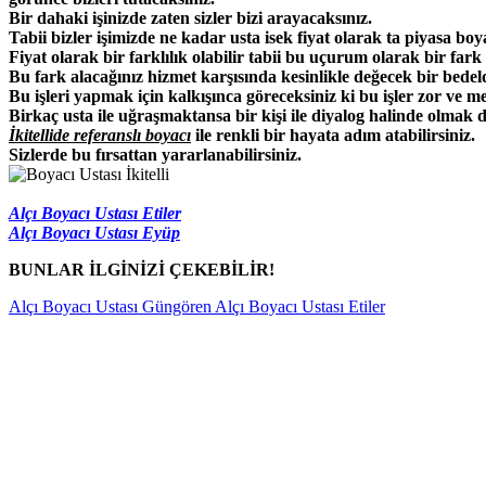
Bir dahaki işinizde zaten sizler bizi arayacaksınız.
Tabii bizler işimizde ne kadar usta isek fiyat olarak ta piyasa boyac
Fiyat olarak bir farklılık olabilir tabii bu uçurum olarak bir fark d
Bu fark alacağınız hizmet karşısında kesinlikle değecek bir bedeld
Bu işleri yapmak için kalkışınca göreceksiniz ki bu işler zor ve meş
Birkaç usta ile uğraşmaktansa bir kişi ile diyalog halinde olmak
İkitellide referanslı boyacı
ile renkli bir hayata adım atabilirsiniz.
Sizlerde bu fırsattan yararlanabilirsiniz.
Alçı Boyacı Ustası Etiler
Alçı Boyacı Ustası Eyüp
BUNLAR İLGİNİZİ ÇEKEBİLİR!
Alçı Boyacı Ustası Güngören
Alçı Boyacı Ustası Etiler