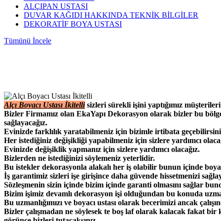
ALÇIPAN USTASI
DUVAR KAĞIDI HAKKINDA TEKNİK BİLGİLER
DEKORATİF BOYA USTASI
Tümünü İncele
Alçı Boyacı Ustası İkitelli
sizleri sürekli işini yaptığımız müşterile
Bizler Firmamız olan EkaYapı Dekorasyon olarak bizler bu bölg
sağlayacağız.
Evinizde farklılık yaratabilmeniz için bizimle irtibata geçebilirsini
Her istediğiniz değişikliği yapabilmeniz için sizlere yardımcı olaca
Evinizde değişiklik yapmanız için sizlere yardımcı olacağız.
Bizlerden ne istediğinizi söylemeniz yeterlidir.
Bu istekler dekorasyonla alakalı her iş olabilir bunun içinde boya
İş garantimiz sizleri işe girişince daha güvende hissetmenizi sağl
Sözleşmenin sizin içinde bizim içinde garanti olmasını sağlar bunda
Bizim işimiz devamlı dekorasyon işi olduğundan bu konuda uzma
Bu uzmanlığımızı ve boyacı ustası olarak becerimizi ancak çalışın
Bizler çalışmadan ne söylesek te boş laf olarak kalacak fakat bir 
görünce bizleri tutacaksınız.