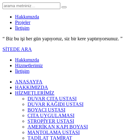
Hakkımızda
Projeler
İletişim
“ Biz bu işi her gün yapıyoruz,
siz bir kere yaptırıyorsunuz.
”
SİTEDE ARA
Hakkımızda
Hizmetlerimiz
İletişim
ANASAYFA
HAKKIMIZDA
HİZMETLERİMİZ
DUVAR ÇITA USTASI
DUVAR KAĞIDI USTASI
BOYACI USTASI
ÇITA UYGULAMASI
STROPİYER USTASI
AMERİKAN KAPI BOYASI
MANTOLAMA USTASI
TADİLAT TAMİRAT