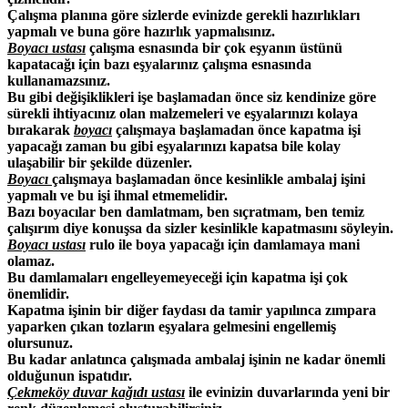
Çalışma planına göre sizlerde evinizde gerekli hazırlıkları
yapmalı ve buna göre hazırlık yapmalısınız.
Boyacı ustası
çalışma esnasında bir çok eşyanın üstünü
kapatacağı için bazı eşyalarınız çalışma esnasında
kullanamazsınız.
Bu gibi değişiklikleri işe başlamadan önce siz kendinize göre
sürekli ihtiyacınız olan malzemeleri ve eşyalarınızı kolaya
bırakarak
boyacı
çalışmaya başlamadan önce kapatma işi
yapacağı zaman bu gibi eşyalarınızı kapatsa bile kolay
ulaşabilir bir şekilde düzenler.
Boyacı
çalışmaya başlamadan önce kesinlikle ambalaj işini
yapmalı ve bu işi ihmal etmemelidir.
Bazı boyacılar ben damlatmam, ben sıçratmam, ben temiz
çalışırım diye konuşsa da sizler kesinlikle kapatmasını söyleyin.
Boyacı ustası
rulo ile boya yapacağı için damlamaya mani
olamaz.
Bu damlamaları engelleyemeyeceği için kapatma işi çok
önemlidir.
Kapatma işinin bir diğer faydası da tamir yapılınca zımpara
yaparken çıkan tozların eşyalara gelmesini engellemiş
olursunuz.
Bu kadar anlatınca çalışmada ambalaj işinin ne kadar önemli
olduğunun ispatıdır.
Çekmeköy duvar kağıdı ustası
ile evinizin duvarlarında yeni bir