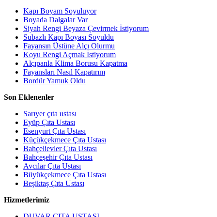
Kapı Boyam Soyuluyor
Boyada Dalgalar Var
Siyah Rengi Beyaza Çevirmek İstiyorum
Subazlı Kapı Boyası Soyuldu
Fayansın Üstüne Alçı Olurmu
Koyu Rengi Açmak İstiyorum
Alçıpanla Klima Borusu Kapatma
Fayansları Nasıl Kapatırım
Bordür Yamuk Oldu
Son Eklenenler
Sarıyer çıta ustası
Eyüp Çıta Ustası
Esenyurt Çıta Ustası
Küçükçekmece Çıta Ustası
Bahçelievler Çıta Ustası
Bahçeşehir Çıta Ustası
Avcılar Çıta Ustası
Büyükçekmece Çıta Ustası
Beşiktaş Çıta Ustası
Hizmetlerimiz
DUVAR ÇITA USTASI