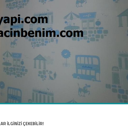
AR İLGİNİZİ ÇEKEBİLİR!