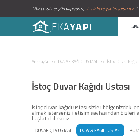
“ Biz bu işi her gün yapıyoruz,
siz bir kere yaptırıyorsunuz.
”
AN
Anasayfa
DUVAR KAĞIDI USTASI
İstoç Duvar Kağıdı
İstoç Duvar Kağıdı Ustası
istoç duvar kağıdı ustası sizler bölgenizdeki 
almak isterseniz iletişim sayfasından bizleri a
başlatabilirsiniz.
DUVAR ÇITA USTASI
DUVAR KAĞIDI USTASI
BOYA