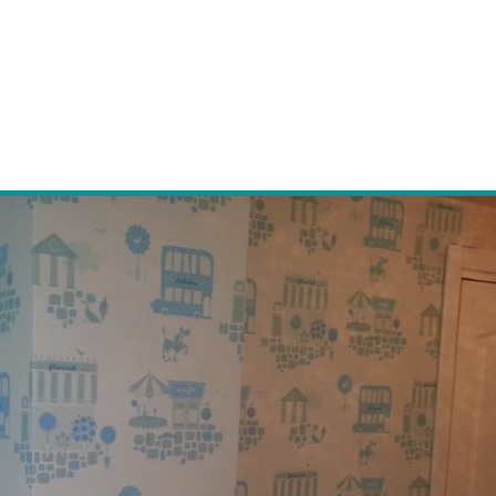
NTOLAMA USTASI
TADİLAT TAMİRAT
LGİLER
DEKORATİF BOYA USTASI