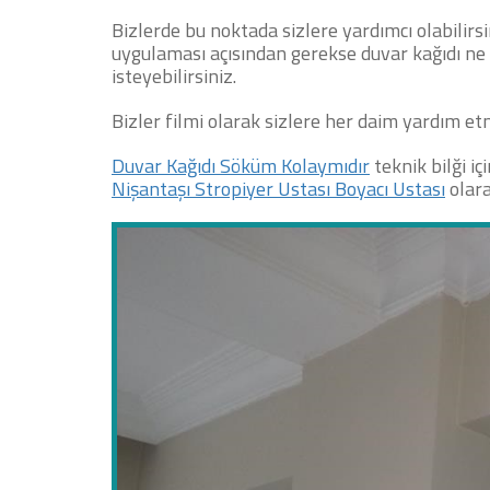
Bizlerde bu noktada sizlere yardımcı olabilirsi
uygulaması açısından gerekse duvar kağıdı ne
isteyebilirsiniz.
Bizler filmi olarak sizlere her daim yardım et
Duvar Kağıdı Söküm Kolaymıdır
teknik bilği i
Nişantaşı Stropiyer Ustası Boyacı Ustası
olar