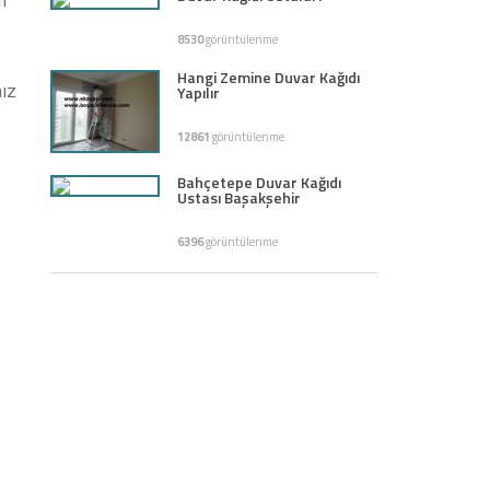
8530
görüntülenme
Hangi Zemine Duvar Kağıdı
ız
Yapılır
12861
görüntülenme
Bahçetepe Duvar Kağıdı
Ustası Başakşehir
6396
görüntülenme