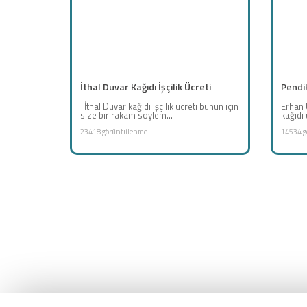
İthal Duvar Kağıdı İşçilik Ücreti
Pendik
İthal Duvar kağıdı işçilik ücreti bunun için
Erhan 
size bir rakam söylem...
kağıdı 
23418 görüntülenme
14534 g