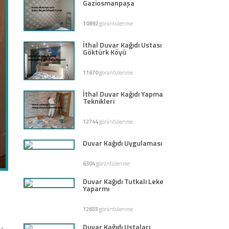
Gaziosmanpaşa
10892
görüntülenme
İthal Duvar Kağıdı Ustası
Göktürk Köyü
11670
görüntülenme
İthal Duvar Kağıdı Yapma
Teknikleri
12744
görüntülenme
Duvar Kağıdı Uygulaması
6304
görüntülenme
Duvar Kağıdı Tutkalı Leke
Yaparmı
12655
görüntülenme
Duvar Kağıdı Ustaları
ı