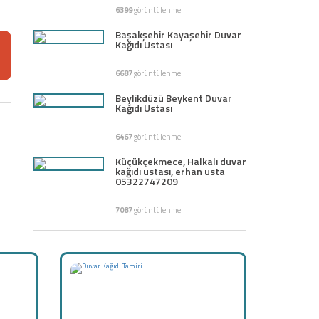
6399
görüntülenme
Başakşehir Kayaşehir Duvar
Kağıdı Ustası
6687
görüntülenme
Beylikdüzü Beykent Duvar
Kağıdı Ustası
6467
görüntülenme
Küçükçekmece, Halkalı duvar
kağıdı ustası, erhan usta
05322747209
7087
görüntülenme