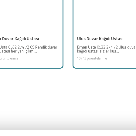
 Duvar Kağıdı Ustası
Ulus Duvar Kağıdı Ustası
Usta 0532 274 72 09 Pendik duvar
Erhan Usta 0532 274 72 Ulus duva
ustası her yeni çıkmı...
kağıdı ustası sizler kus...
örüntülenme
10743 görüntülenme