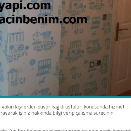
n yakın kişilerden duvar kağıdı ustaları konusunda hizmet
rayarak işiniz hakkında bilgi verip çalışma sürecinin
tanbul’un her bölgesine hizmet vermekte olup geniş kapsaml