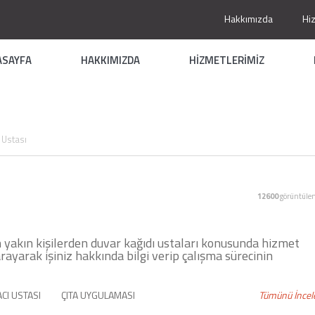
Hakkımızda
Hi
ASAYFA
HAKKIMIZDA
HİZMETLERİMİZ
 Ustası
12600
görüntüle
en yakın kişilerden duvar kağıdı ustaları konusunda hizmet
rayarak işiniz hakkında bilgi verip çalışma sürecinin
CI USTASI
ÇITA UYGULAMASI
Tümünü İncel