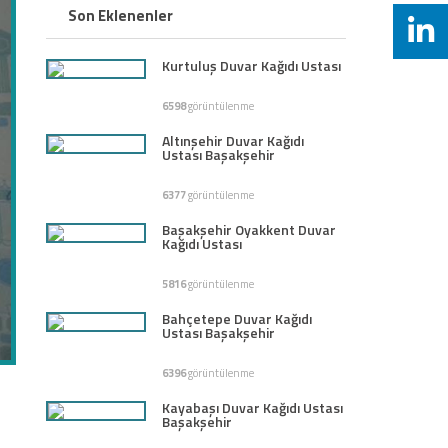
Son Eklenenler
Kurtuluş Duvar Kağıdı Ustası
6598
görüntülenme
Altınşehir Duvar Kağıdı
Ustası Başakşehir
6377
görüntülenme
Başakşehir Oyakkent Duvar
Kağıdı Ustası
5816
görüntülenme
Bahçetepe Duvar Kağıdı
Ustası Başakşehir
6396
görüntülenme
Kayabaşı Duvar Kağıdı Ustası
Başakşehir