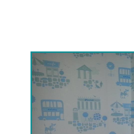
STROPİYER USTASI
AMERİKAN KAPI BOYASI
MA
ALÇIPAN USTASI
DUVAR KAĞIDI HAKKINDA TEKNİK Bİ