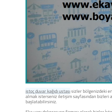
istoç duvar kağıdı ustası
sizler bölgenizdeki e
almak isterseniz iletişim sayfasından bizleri a
başlatabilirsiniz.
Eka yapı dekorasyon firması olarak bizler İs