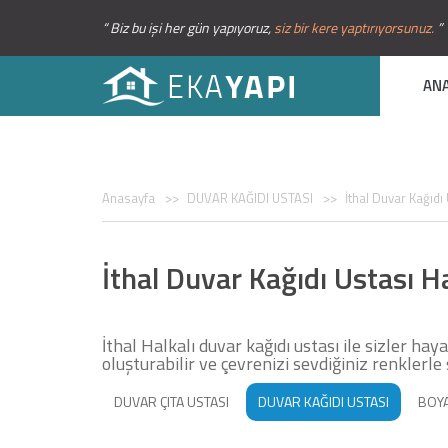
“ Biz bu işi her gün yapıyoruz,
siz bir kere yaptırıyorsunuz.
”
AN
Anasayfa
DUVAR KAĞIDI USTASI
İthal Duvar Kağıdı 
İthal Duvar Kağıdı Ustası Ha
İthal Halkalı duvar kağıdı ustası ile sizler haya
oluşturabilir ve çevrenizi sevdiğiniz renklerle 
DUVAR ÇITA USTASI
DUVAR KAĞIDI USTASI
BOYA
STROPİYER USTASI
AMERİKAN KAPI BOYASI
MA