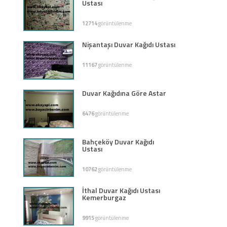
Ustası
12714
görüntülenme
Nişantaşı Duvar Kağıdı Ustası
11167
görüntülenme
Duvar Kağıdına Göre Astar
6476
görüntülenme
Bahçeköy Duvar Kağıdı
Ustası
10762
görüntülenme
İthal Duvar Kağıdı Ustası
Kemerburgaz
9915
görüntülenme