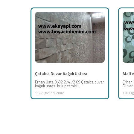
Çatalca Duvar Kağıdı Ustası
Malte
Erhan Usta 0532 274 72 09 Çatalca duvar
Erhan 
kağıdı ustası bulup tamiri...
Duvar K
11241 görüntülenme
12838 g