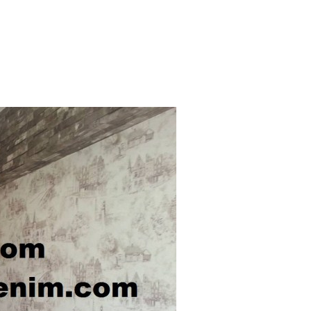
LGİLER
DEKORATİF BOYA USTASI