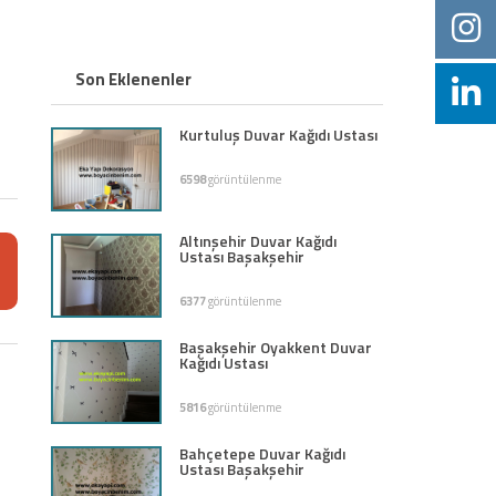
Son Eklenenler
Kurtuluş Duvar Kağıdı Ustası
6598
görüntülenme
Altınşehir Duvar Kağıdı
Ustası Başakşehir
6377
görüntülenme
Başakşehir Oyakkent Duvar
Kağıdı Ustası
5816
görüntülenme
Bahçetepe Duvar Kağıdı
Ustası Başakşehir