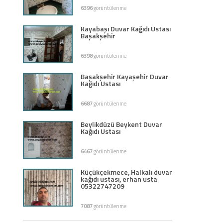
6396
görüntülenme
Kayabaşı Duvar Kağıdı Ustası
Başakşehir
6398
görüntülenme
Başakşehir Kayaşehir Duvar
Kağıdı Ustası
6687
görüntülenme
Beylikdüzü Beykent Duvar
Kağıdı Ustası
6467
görüntülenme
Küçükçekmece, Halkalı duvar
kağıdı ustası, erhan usta
05322747209
7087
görüntülenme