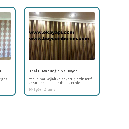
ı
İthal Duvar Kağıdı ve Boyacı
urgaz
İthal duvar kağıdı ve boyacı işinizin tarifi
ve sıralaması öncelikle evinizde...
6646 görüntülenme