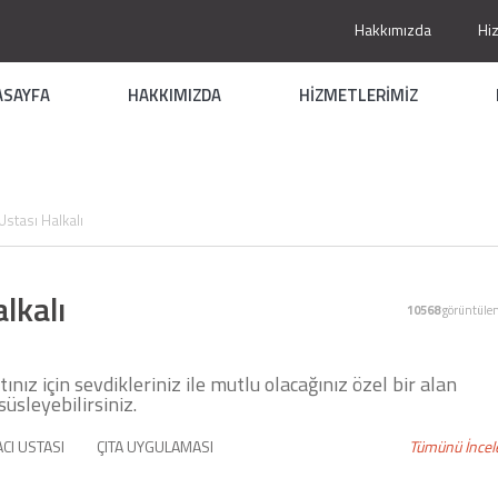
Hakkımızda
Hi
ASAYFA
HAKKIMIZDA
HİZMETLERİMİZ
Ustası Halkalı
lkalı
10568
görüntüle
tınız için sevdikleriniz ile mutlu olacağınız özel bir alan
süsleyebilirsiniz.
CI USTASI
ÇITA UYGULAMASI
Tümünü İncel
NTOLAMA USTASI
TADİLAT TAMİRAT