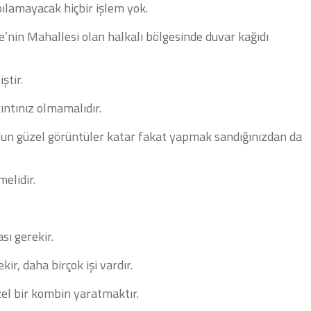
pılamayacak hiçbir işlem yok.
e’nin Mahallesi olan halkalı bölgesinde duvar kağıdı
ştir.
ıntınız olmamalıdır.
olsun güzel görüntüler katar fakat yapmak sandığınızdan da
melidir.
sı gerekir.
ir, daha birçok işi vardır.
zel bir kombin yaratmaktır.