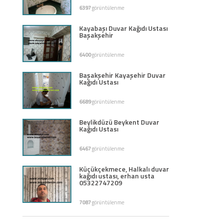
6397
görüntülenme
Kayabaşı Duvar Kağıdı Ustası
Başakşehir
6400
görüntülenme
Başakşehir Kayaşehir Duvar
Kağıdı Ustası
6689
görüntülenme
Beylikdüzü Beykent Duvar
Kağıdı Ustası
6467
görüntülenme
Küçükçekmece, Halkalı duvar
kağıdı ustası, erhan usta
05322747209
7087
görüntülenme