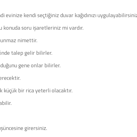
i evinize kendi seçtiğiniz duvar kağıdınızı uygulayabilirsiniz
konuda soru işaretleriniz mi vardır.
ulunmaz nimettir.
de talep gelir bilirler.
uğunu gene onlar bilirler.
recektir.
üçük bir rica yeterli olacaktır.
ilir.
şüncesine girersiniz.