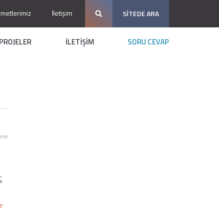
zmetlerimiz
İletişim
SİTEDE ARA
PROJELER
İLETİŞİM
SORU CEVAP
nme
ç
e