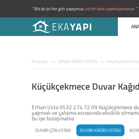
“ Biz bu işi her gün yapıyoruz,
siz bir kere yaptırıyorsunuz.
”
AN
Anasayfa
DUVAR KAĞIDI USTASI
Küçükçekmece Duv
Küçükçekmece Duvar Kağıd
Erhan Usta 0532 274 72 09 Küçükçekmece duva
yapmalı ve çalışma esnasında eksiklik olmamalı
bu işe bulaşmama
DUVAR ÇITA USTASI
DUVAR KAĞIDI USTASI
BOYA