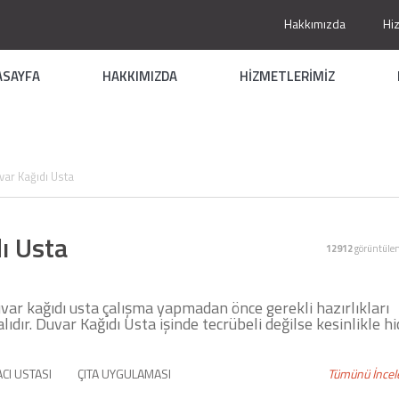
Hakkımızda
Hi
ASAYFA
HAKKIMIZDA
HİZMETLERİMİZ
ar Kağıdı Usta
ı Usta
12912
görüntüle
r kağıdı usta çalışma yapmadan önce gerekli hazırlıkları
dır. Duvar Kağıdı Usta işinde tecrübeli değilse kesinlikle hi
CI USTASI
ÇITA UYGULAMASI
Tümünü İncel