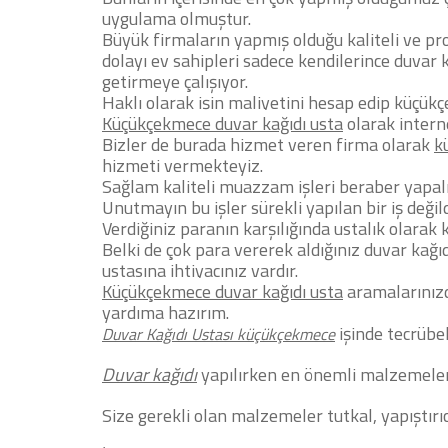
uygulama olmuştur.
Büyük firmaların yapmış olduğu kaliteli ve pr
dolayı ev sahipleri sadece kendilerince duvar k
getirmeye çalışıyor.
Haklı olarak işin maliyetini hesap edip küçükç
Küçükçekmece duvar kağıdı usta
olarak intern
Bizler de burada hizmet veren firma olarak
k
hizmeti vermekteyiz.
Sağlam kaliteli muazzam işleri beraber yapal
Unutmayın bu işler sürekli yapılan bir iş değild
Verdiğiniz paranın karşılığında ustalık olarak 
Belki de çok para vererek aldığınız duvar kağı
ustasına ihtiyacınız vardır.
Küçükçekmece duvar kağıdı usta
aramalarınızd
yardıma hazırım.
işinde tecrübel
Duvar Kağıdı Ustası küçükçekmece
Duvar kağıdı
yapılırken en önemli malzemelerin
Size gerekli olan malzemeler tutkal, yapıştırıcı