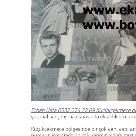
Erhan Usta 0532 274 72 09
Küçükçekmece du
yapmalı ve çalışma esnasında eksiklik olmamal
Küçükçekmece bölgesinde bir çok yeni yapılan 
Bunların içerisinde en çok yapmış olduğumuz ça