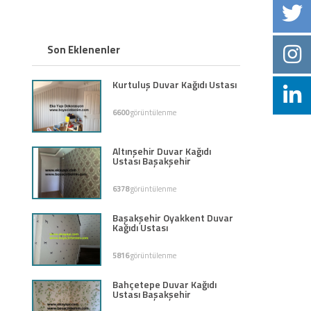
Son Eklenenler
Kurtuluş Duvar Kağıdı Ustası
6600
görüntülenme
Altınşehir Duvar Kağıdı
Ustası Başakşehir
6378
görüntülenme
Başakşehir Oyakkent Duvar
Kağıdı Ustası
5816
görüntülenme
Bahçetepe Duvar Kağıdı
Ustası Başakşehir