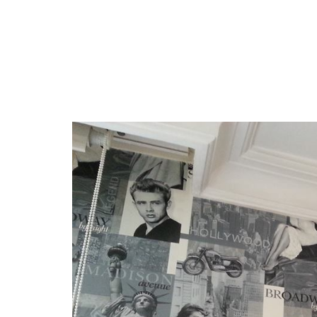
STROPİYER USTASI
AMERİKAN KAPI BOYASI
MA
ALÇIPAN USTASI
DUVAR KAĞIDI HAKKINDA TEKNİK Bİ