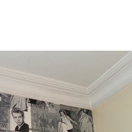
NTOLAMA USTASI
TADİLAT TAMİRAT
LGİLER
DEKORATİF BOYA USTASI