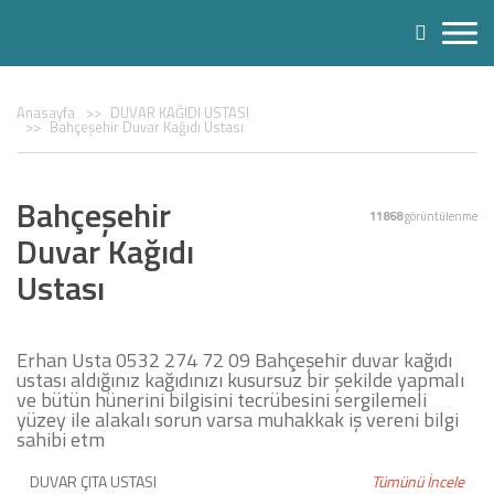
Anasayfa
DUVAR KAĞIDI USTASI
Bahçeşehir Duvar Kağıdı Ustası
Bahçeşehir
11868
görüntülenme
Duvar Kağıdı
Ustası
Erhan Usta 0532 274 72 09 Bahçeşehir duvar kağıdı
ustası aldığınız kağıdınızı kusursuz bir şekilde yapmalı
ve bütün hünerini bilgisini tecrübesini sergilemeli
yüzey ile alakalı sorun varsa muhakkak iş vereni bilgi
sahibi etm
DUVAR ÇITA USTASI
Tümünü İncele