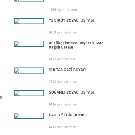
10851
görüntülenme
YENİKÖY BOYACI USTASI
6283
görüntülenme
Küçükçekmece Boyacı Duvar
Kağıdı Ustası
6172
görüntülenme
SULTANGAZİ BOYACI
7529
görüntülenme
SOĞANLI BOYACI USTASI
r.
6114
görüntülenme
BAHÇEŞEHİR BOYACI
6712
görüntülenme