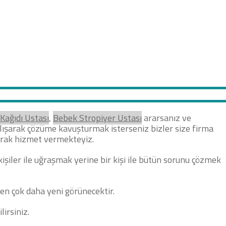
NTOLAMA USTASI
TADİLAT TAMİRAT
LGİLER
DEKORATİF BOYA USTASI
Kağıdı Ustası
,
Bebek Stropiyer Ustası
ararsanız ve
 çalışarak çözüme kavuşturmak isterseniz bizler size firma
larak hizmet vermekteyiz.
kişiler ile uğraşmak yerine bir kişi ile bütün sorunu çözmek
den çok daha yeni görünecektir.
lirsiniz.