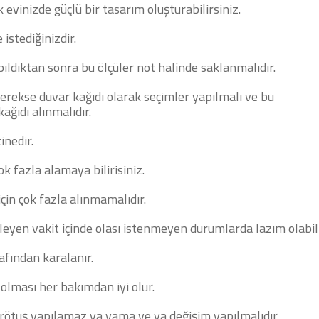
 evinizde güçlü bir tasarım oluşturabilirsiniz.
istediğinizdir.
ıldıktan sonra bu ölçüler not halinde saklanmalıdır.
erekse duvar kağıdı olarak seçimler yapılmalı ve bu
ağıdı alınmalıdır.
nedir.
ok fazla alamaya bilirisiniz.
çin çok fazla alınmamalıdır.
rleyen vakit içinde olası istenmeyen durumlarda lazım olabili
arafından karalanır.
 olması her bakımdan iyi olur.
ı rötuş yapılamaz ya yama ve ya değişim yapılmalıdır.