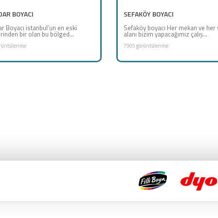
AR BOYACI
SEFAKÖY BOYACI
r Boyacı istanbul’un en eski
Sefaköy boyacı Her mekan ve her
rinden bir olan bu bölged...
alanı bizim yapacağımız çalış...
rüntülenme
7905 görüntülenme