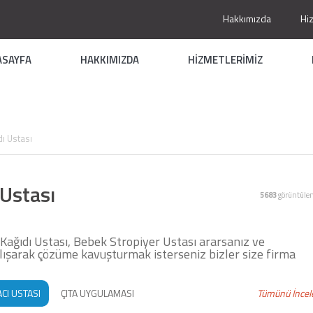
Hakkımızda
Hi
ASAYFA
HAKKIMIZDA
HİZMETLERİMİZ
ı Ustası
Ustası
5683
görüntüle
Kağıdı Ustası, Bebek Stropiyer Ustası ararsanız ve
 çalışarak çözüme kavuşturmak isterseniz bizler size firma
CI USTASI
ÇITA UYGULAMASI
Tümünü İncel