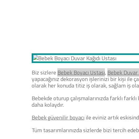
STROPİYER USTASI
AMERİKAN KAPI BOYASI
MA
ALÇIPAN USTASI
DUVAR KAĞIDI HAKKINDA TEKNİK Bİ
Biz sizlere
Bebek Boyacı Ustası
,
Bebek Duvar 
yapacağınız dekorasyon işlerinizi bir kişi ile
olarak her konuda titiz iş olarak, sağlam iş o
Bebekde oturup çalışmalarınızda farklı farklı 
daha kolaydır.
Bebek güvenilir boyacı
ile eviniz artık eskisin
Tüm tasarımlarınızda sizlerde bizi tercih edebi