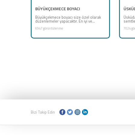
BÜYÜKÇEKMECE BOYACI
ÜSKÜD
Büyükçekmece boyacı size özel olarak
Üsküda
düzenlemeler yapacaktır. En iyi ve...
semtle
6947 görüntülenme
7024 gö
Bizi Takip Edin