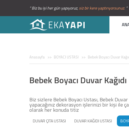
“ Biz bu işi her gün yapıyoruz,
siz bir kere yaptırıyorsunuz.
”
AN
Anasayfa
BOYACI USTASI
Bebek Boyacı Duvar Kağıd
Bebek Boyacı Duvar Kağıdı 
Biz sizlere Bebek Boyacı Ustası, Bebek Duvar 
yapacağınız dekorasyon işlerinizi bir kişi ile
olarak her konuda titiz
DUVAR ÇITA USTASI
DUVAR KAĞIDI USTASI
BOYA