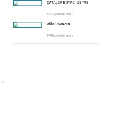
ÇATALCA BOYACI USTASI
6217
görüntülenme
Villa Boyacısı
6766
görüntülenme
rın