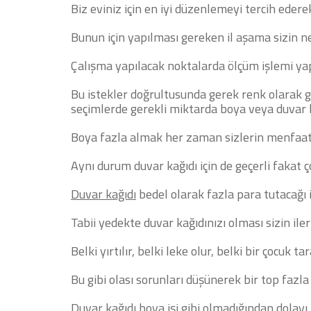
Biz eviniz için en iyi düzenlemeyi tercih ederek
Bunun için yapılması gereken il aşama sizin ne 
Çalışma yapılacak noktalarda ölçüm işlemi yap
Bu istekler doğrultusunda gerek renk olarak g
seçimlerde gerekli miktarda boya veya duvar k
Boya fazla almak her zaman sizlerin menfaati
Aynı durum duvar kağıdı için de geçerli fakat ç
Duvar kağıdı
bedel olarak fazla para tutacağı i
Tabii yedekte duvar kağıdınızı olması sizin ile
Belki yırtılır, belki leke olur, belki bir çocuk t
Bu gibi olası sorunları düşünerek bir top fazla
Duvar kağıdı boya işi gibi olmadığından dolay