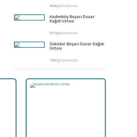
6406
görüntülenme
Hadımköy Boyacı Duvar
Kağıdı Ustası
6719
görüntülenme
Üsküdar Boyacı Duvar Kağıdı
Ustası
7407
görüntülenme