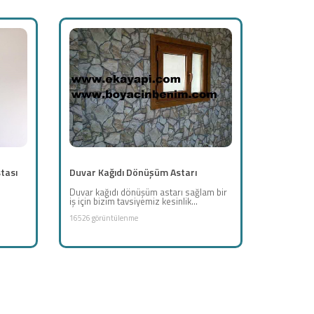
tası
Duvar Kağıdı Dönüşüm Astarı
Duvar kağıdı dönüşüm astarı sağlam bir
iş için bizim tavsiyemiz kesinlik...
16526 görüntülenme