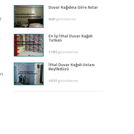
Duvar Kağıdına Göre Astar
e
6481
görüntülenme
En İyi İthal Duvar Kağıdı
.
Tutkalı
11955
görüntülenme
İthal Duvar Kağıdı Ustası
Beylikdüzü
in
10731
görüntülenme