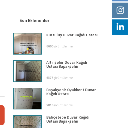
Son Eklenenler
Kurtuluş Duvar Kağıdı Ustası
6600
görüntülenme
Altınşehir Duvar Kağıdı
Ustası Başakşehir
6377
görüntülenme
Başakşehir Oyakkent Duvar
Kağıdı Ustası
5816
görüntülenme
Bahçetepe Duvar Kağıdı
Ustası Başakşehir