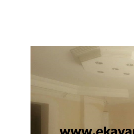
ALÇIPAN USTASI
DUVAR KAĞIDI HAKKINDA TEKNİK Bİ