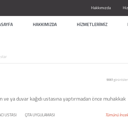
Hakkımızda
Hi
ASAYFA
HAKKIMIZDA
HİZMETLERİMİZ
Astar
9061
görüntüle
an ve ya duvar kağıdı ustasına yaptırmadan önce muhakkak
CI USTASI
ÇITA UYGULAMASI
Tümünü İncel
NTOLAMA USTASI
TADİLAT TAMİRAT