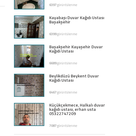
6397
görüntülenme
Kayabaşı Duvar Kağıdı Ustası
Başakşehir
6399
görüntülenme
Başakşehir Kayaşehir Duvar
Kağıdı Ustası
6689
görüntülenme
Beylikdüzü Beykent Duvar
Kağıdı Ustası
6467
görüntülenme
Küçükçekmece, Halkalı duvar
kağıdı ustası, erhan usta
05322747209
7087
görüntülenme