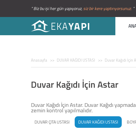
“ Biz bu işi her gün yapıyoruz,
siz bir kere yaptırıyorsunuz.
”
AN
Anasayfa
DUVAR KAĞIDI USTASI
Duvar Kağıdı İçin 
Duvar Kağıdı İçin Astar
Duvar Kağıdı İçin Astar. Duvar Kağıdı yapmad
zemin kontrol yapılmalıdır.
DUVAR ÇITA USTASI
DUVAR KAĞIDI USTASI
BOYA
STROPİYER USTASI
AMERİKAN KAPI BOYASI
MA