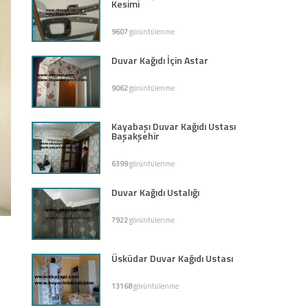
Kesimi
9607
görüntülenme
Duvar Kağıdı İçin Astar
9062
görüntülenme
Kayabaşı Duvar Kağıdı Ustası
Başakşehir
6399
görüntülenme
Duvar Kağıdı Ustalığı
7922
görüntülenme
Üsküdar Duvar Kağıdı Ustası
13168
görüntülenme