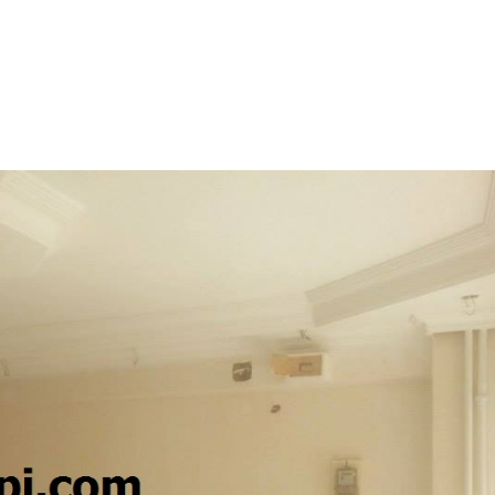
LGİLER
DEKORATİF BOYA USTASI