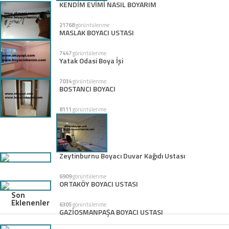
KENDİM EVİMİ NASIL BOYARIM
21768
görüntülenme
MASLAK BOYACI USTASI
7447
görüntülenme
Yatak Odasi Boya İşi
7034
görüntülenme
BOSTANCI BOYACI
8111
görüntülenme
Zeytinburnu Boyacı Duvar Kağıdı Ustası
6909
görüntülenme
ORTAKÖY BOYACI USTASI
Son
Eklenenler
6305
görüntülenme
GAZİOSMANPAŞA BOYACI USTASI