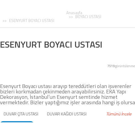
Anasayfa
BOYACI USTASI
ESENYURT BOYACI USTASI
ESENYURT BOYACI USTASI
7519
görüntülenme
Esenyurt Boyacı ustası arayıp tereddütleri olan işverenler
bizleri korkmadan çekinmeden arayabilirsiniz. EKA Yapı
Dekorasyon, İstanbul’un Esenyurt semtinde hizmet
vermektedir. Bizler yaptığımız işler arasında hangi iş olursa
DUVAR ÇITA USTASI
DUVAR KAĞIDI USTASI
Tümünü İncele
BOYACI USTASI
ÇITA UYGULAMASI