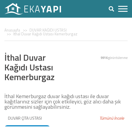
Anasayfa
DUVAR KAĞIDI USTASI
İthal Duvar Kağıdı Ustası Kemerburgaz
İthal Duvar
9916
görüntülenme
Kağıdı Ustası
Kemerburgaz
İthal Kemerburgaz duvar kağıdı ustası ile duvar
kağıtlarınız sizler için çok etkileyici, göz alıcı daha şık
görünmesini sağlayabilirsiniz.
DUVAR ÇITA USTASI
Tümünü İncele
DUVAR KAĞIDI USTASI
BOYACI USTASI