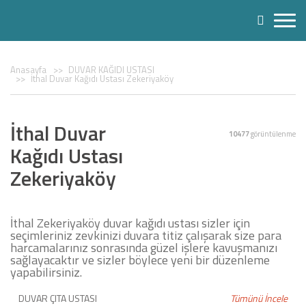
Anasayfa
DUVAR KAĞIDI USTASI
İthal Duvar Kağıdı Ustası Zekeriyaköy
İthal Duvar
10477
görüntülenme
Kağıdı Ustası
Zekeriyaköy
İthal Zekeriyaköy duvar kağıdı ustası sizler için
seçimleriniz zevkinizi duvara titiz çalışarak size para
harcamalarınız sonrasında güzel işlere kavuşmanızı
sağlayacaktır ve sizler böylece yeni bir düzenleme
yapabilirsiniz.
DUVAR ÇITA USTASI
Tümünü İncele