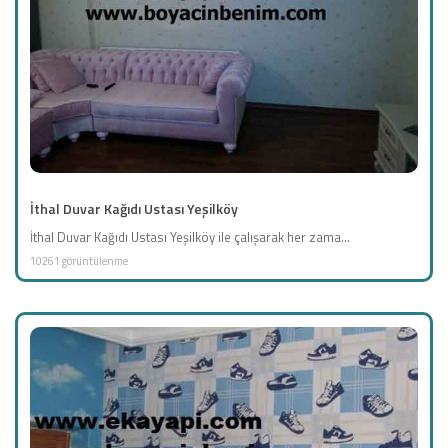
İthal Duvar Kağıdı Ustası Yeşilköy
İthal Duvar Kağıdı Ustası Yeşilköy ile çalışarak her zama...
10261 görüntülenme