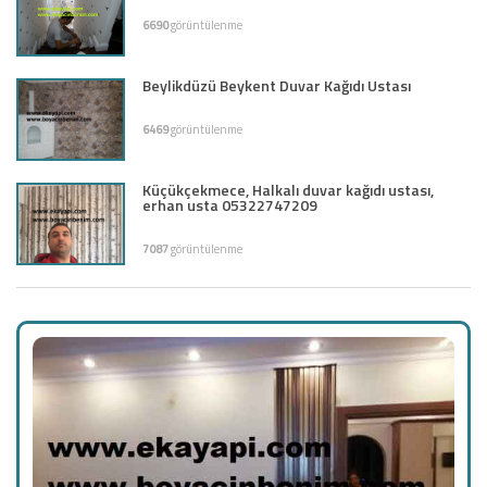
6690
görüntülenme
Beylikdüzü Beykent Duvar Kağıdı Ustası
6469
görüntülenme
Küçükçekmece, Halkalı duvar kağıdı ustası,
erhan usta 05322747209
7087
görüntülenme