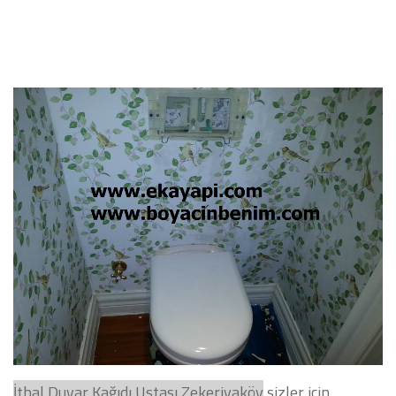
İthal
Duvar Kağıdı Ustası
Zekeriyaköy
sizler için