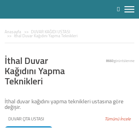
Anasayfa
DUVAR KAĞIDI USTASI
İthal Duvar Kağıdını Yapma Teknikleri
İthal Duvar
8660
görüntülenme
Kağıdını Yapma
Teknikleri
İthal duvar kağıdını yapma teknikleri ustasına göre
değişir.
DUVAR ÇITA USTASI
Tümünü İncele
DUVAR KAĞIDI USTASI
BOYACI USTASI