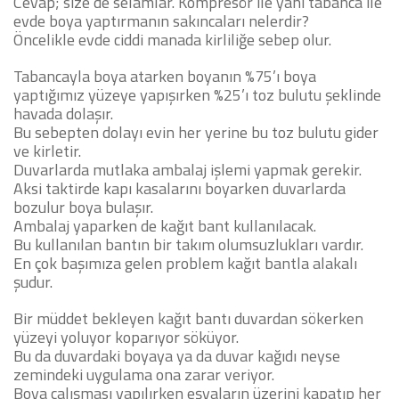
Cevap; size de selamlar. Kompresör ile yani tabanca ile
evde boya yaptırmanın sakıncaları nelerdir?
Öncelikle evde ciddi manada kirliliğe sebep olur.
Tabancayla boya atarken boyanın %75’ı boya
yaptığımız yüzeye yapışırken %25’ı toz bulutu şeklinde
havada dolaşır.
Bu sebepten dolayı evin her yerine bu toz bulutu gider
ve kirletir.
Duvarlarda mutlaka ambalaj işlemi yapmak gerekir.
Aksi taktirde kapı kasalarını boyarken duvarlarda
bozulur boya bulaşır.
Ambalaj yaparken de kağıt bant kullanılacak.
Bu kullanılan bantın bir takım olumsuzlukları vardır.
En çok başımıza gelen problem kağıt bantla alakalı
şudur.
Bir müddet bekleyen kağıt bantı duvardan sökerken
yüzeyi yoluyor koparıyor söküyor.
Bu da duvardaki boyaya ya da duvar kağıdı neyse
zemindeki uygulama ona zarar veriyor.
Boya çalışması yapılırken eşyaların üzerini kapatıp her