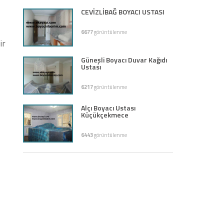
CEVİZLİBAĞ BOYACI USTASI
6677
görüntülenme
ir
Güneşli Boyacı Duvar Kağıdı
Ustası
6217
görüntülenme
Alçı Boyacı Ustası
Küçükçekmece
6443
görüntülenme