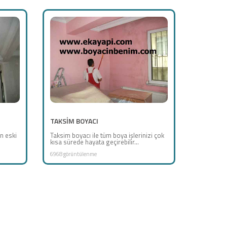
TAKSİM BOYACI
n eski
Taksim boyacı ile tüm boya işlerinizi çok
kısa sürede hayata geçirebilir...
6968 görüntülenme