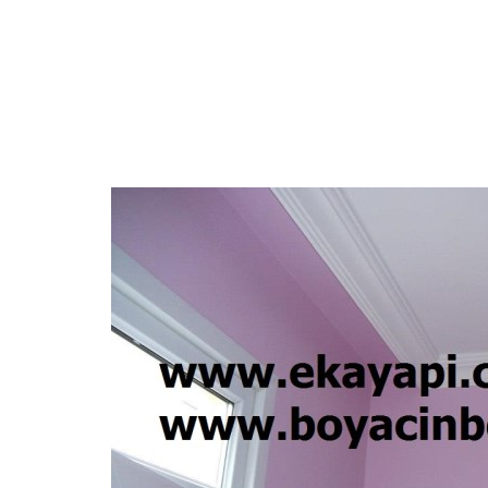
STROPİYER USTASI
AMERİKAN KAPI BOYASI
MA
ALÇIPAN USTASI
DUVAR KAĞIDI HAKKINDA TEKNİK Bİ