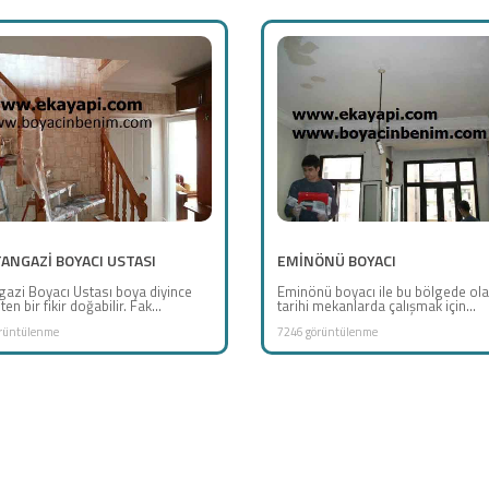
ANGAZİ BOYACI USTASI
EMİNÖNÜ BOYACI
gazi Boyacı Ustası boya diyince
Eminönü boyacı ile bu bölgede ola
en bir fikir doğabilir. Fak...
tarihi mekanlarda çalışmak için...
rüntülenme
7246 görüntülenme