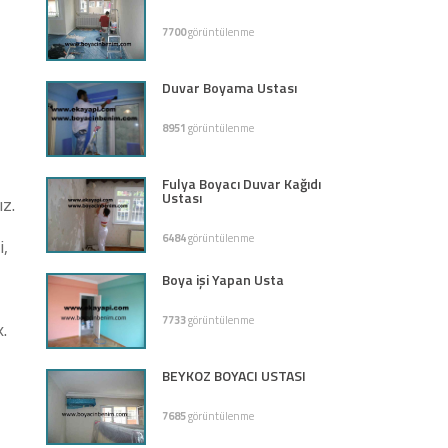
7700
görüntülenme
Duvar Boyama Ustası
8951
görüntülenme
Fulya Boyacı Duvar Kağıdı
Ustası
ız.
6484
görüntülenme
i,
Boya işi Yapan Usta
7733
görüntülenme
k.
BEYKOZ BOYACI USTASI
7685
görüntülenme