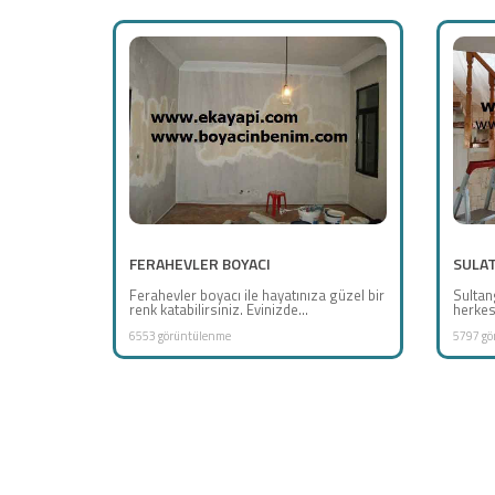
FERAHEVLER BOYACI
SULAT
Ferahevler boyacı ile hayatınıza güzel bir
Sultan
renk katabilirsiniz. Evinizde...
herkest
6553 görüntülenme
5797 gö