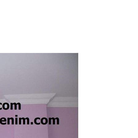
NTOLAMA USTASI
TADİLAT TAMİRAT
LGİLER
DEKORATİF BOYA USTASI