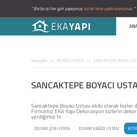
“ Biz bu işi her gün yapıyoruz,
siz bir kere yaptırıyorsunuz.
”
AN
Anasayfa
BOYACI USTASI
SANCAKTEPE BOYACI US
SANCAKTEPE BOYACI USTA
Sancaktepe Boyacı Ustası ekibi olarak bizler d
Firmamız EKA Yapı Dekorasyon sizlerin dekoras
verdiğimiz hi
DUVAR ÇITA USTASI
DUVAR KAĞIDI USTASI
BOYA