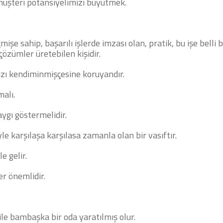
le müşteri potansiyelimizi büyütmek.
işe sahip, başarılı işlerde imzası olan, pratik, bu işe belli b
çözümler üretebilen kişidir.
nızı kendiminmişçesine koruyandır.
malı.
aygı göstermelidir.
le karşılaşa karşılasa zamanla olan bir vasıftır.
e gelir.
er önemlidir.
le bambaşka bir oda yaratılmış olur.