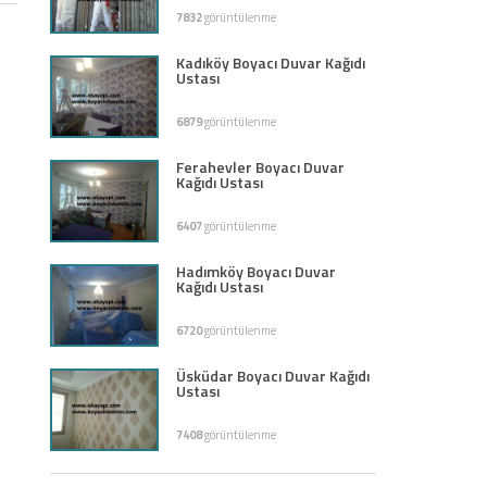
7832
görüntülenme
Kadıköy Boyacı Duvar Kağıdı
Ustası
6879
görüntülenme
Ferahevler Boyacı Duvar
Kağıdı Ustası
6407
görüntülenme
Hadımköy Boyacı Duvar
Kağıdı Ustası
6720
görüntülenme
Üsküdar Boyacı Duvar Kağıdı
Ustası
7408
görüntülenme