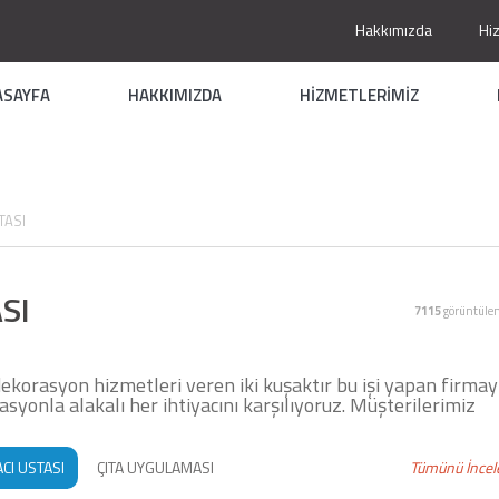
Hakkımızda
Hi
ASAYFA
HAKKIMIZDA
HİZMETLERİMİZ
TASI
SI
7115
görüntüle
ekorasyon hizmetleri veren iki kuşaktır bu işi yapan firmay
yonla alakalı her ihtiyacını karşılıyoruz. Müşterilerimiz
CI USTASI
ÇITA UYGULAMASI
Tümünü İncel