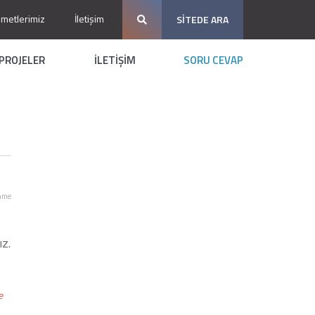
zmetlerimiz
İletişim
SİTEDE ARA
PROJELER
İLETİŞİM
SORU CEVAP
nme
ız.
e