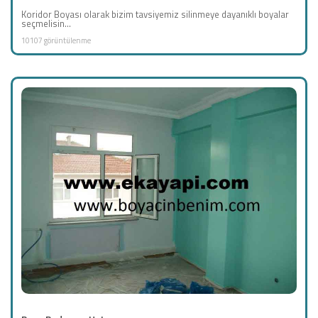
Koridor Boyası olarak bizim tavsiyemiz silinmeye dayanıklı boyalar
seçmelisin...
10107 görüntülenme