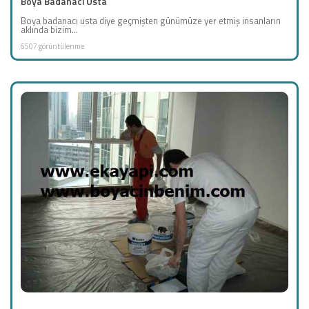
Boya Badanacı Usta
Boya badanacı usta diye geçmişten günümüze yer etmiş insanların
aklında bizim...
6507 görüntülenme