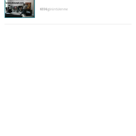
6556
görüntülenme