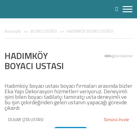
Anasayfa
BOYACI USTASI
HADIMKÖY BOYACI USTASI
HADIMKÖY
6884
görüntülenme
BOYACI USTASI
Hadımköy boyacı ustası boyacı firmaları arasında bizler
Eka Yapı Dekorasyon hizmetleri veriyoruz. Deneyimli
işini bilen boyacı tadilatçı tamiratçı usta deneyimli ve
bu işin çekirdeğinden gelen ustanın yapacağı görevde
çıkardı
DUVAR ÇITA USTASI
Tümünü İncele
DUVAR KAĞIDI USTASI
BOYACI USTASI