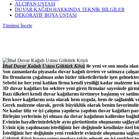
ALÇIPAN USTASI
DUVAR KAĞIDI HAKKINDA TEKNİK BİLGİLER
DEKORATİF BOYA USTASI
Tümünü İncele
İthal
Duvar Kağıdı Ustası
Göktürk Köyü
ile yeni ve son moda olan
Son zamanlarda piyasada duvar kağıdı üreten ve satmaya çalışan 
Bu firmaların çoğalması aslın bizler tüketicilerinde işen gelmekted
Sebebi ise her yeni katılan firma kendi yeniliği kadar malzeme ko
3D duvar kağıtları bu sektöre yeni giren firmalar sayesinde girmiş
Bazı ülkeleri kendi duvar kağıtlarını üretmeye başlamış ve satılma
Ben kore kağıtlarını usta olarak hem uygula, hem de sağlamlık ve 
Gerek malzeme olarak, gerek büyüklük olarak benim favorimdir
Ne kadar titiz ve iyi çalışma yapılırsa yapılsın duvar kağıtları pa
Birleşim yerlerinin iyi olması da duvar kağıdının kalitesine bağlıd
Evinizin hayallerinizdekiyle aynı görüntünün oluşmasını sağlayabi
Eviniz için yapılmasını istediğiniz her değişimde kendinize özel bi
İstediğiniz her değişimin yeni renklerle evinizde oluşmasını sağlaya
Göktürk Köyü boyacı ustası
modayı takip ederek en iyi renkleri te