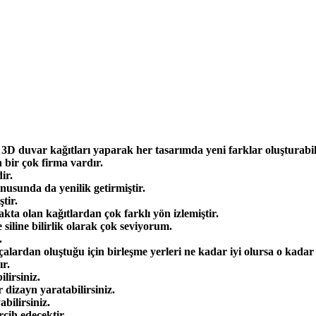
 3D duvar kağıtları yaparak her tasarımda yeni farklar oluşturabili
bir çok firma vardır.
ir.
nusunda da yenilik getirmiştir.
tir.
kta olan kağıtlardan çok farklı yön izlemiştir.
siline bilirlik olarak çok seviyorum.
.
rçalardan oluştuğu için birleşme yerleri ne kadar iyi olursa o kadar 
ır.
lirsiniz.
r dizayn yaratabilirsiniz.
bilirsiniz.
rcih edecektir.