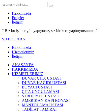
Hakkımızda
Projeler
İletişim
“ Biz bu işi her gün yapıyoruz,
siz bir kere yaptırıyorsunuz.
”
SİTEDE ARA
Hakkımızda
Hizmetlerimiz
İletişim
ANASAYFA
HAKKIMIZDA
HİZMETLERİMİZ
DUVAR ÇITA USTASI
DUVAR KAĞIDI USTASI
BOYACI USTASI
ÇITA UYGULAMASI
STROPİYER USTASI
AMERİKAN KAPI BOYASI
MANTOLAMA USTASI
TADİLAT TAMİRAT