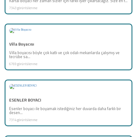
Kartal Boyacı her zaman sizler için farklı işler çıkartacağız. Size en f...
7343 görüntülenme
Villa Boyacısı
Villa boyacısı böyle çok katlı ve çok odalı mekanlarda çalışmış ve
tecrübe sa...
6769 görüntülenme
ESENLER BOYACI
Esenler boyacı ile boyamak istediğiniz her duvarda daha farklı bir
desen...
7314 görüntülenme