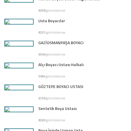
6358
görüntülenme
Usta Boyacılar
8231
görüntülenme
GAZİOSMANPAŞA BOYACI
6346
görüntülenme
Alçı Boyacı Ustası Halkalı
5964
görüntülenme
GÖZTEPE BOYACI USTASI
6159
görüntülenme
Sentetik Boya Ustası
8263
görüntülenme
Boya İşinde Uzman Usta