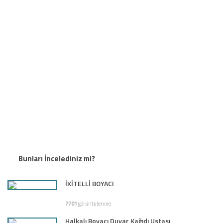
Bunları İncelediniz mi?
İKİTELLİ BOYACI
7701
görüntülenme
Halkalı Boyacı Duvar Kağıdı Ustası