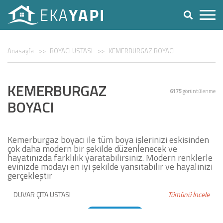
Anasayfa
BOYACI USTASI
KEMERBURGAZ BOYACI
KEMERBURGAZ
6175
görüntülenme
BOYACI
Kemerburgaz boyacı ile tüm boya işlerinizi eskisinden
çok daha modern bir şekilde düzenlenecek ve
hayatınızda farklılık yaratabilirsiniz. Modern renklerle
evinizde modayı en iyi şekilde yansıtabilir ve hayalinizi
gerçekleştir
DUVAR ÇITA USTASI
Tümünü İncele
DUVAR KAĞIDI USTASI
BOYACI USTASI