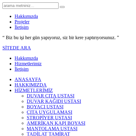
Hakkımızda
Projeler
İletişim
“ Biz bu işi her gün yapıyoruz,
siz bir kere yaptırıyorsunuz.
”
SİTEDE ARA
Hakkımızda
Hizmetlerimiz
İletişim
ANASAYFA
HAKKIMIZDA
HİZMETLERİMİZ
DUVAR ÇITA USTASI
DUVAR KAĞIDI USTASI
BOYACI USTASI
ÇITA UYGULAMASI
STROPİYER USTASI
AMERİKAN KAPI BOYASI
MANTOLAMA USTASI
TADİLAT TAMİRAT