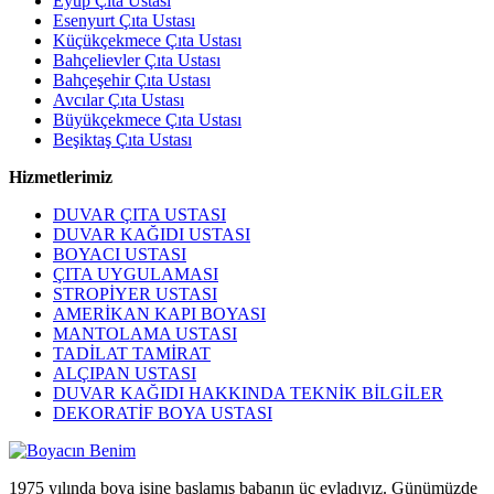
Eyüp Çıta Ustası
Esenyurt Çıta Ustası
Küçükçekmece Çıta Ustası
Bahçelievler Çıta Ustası
Bahçeşehir Çıta Ustası
Avcılar Çıta Ustası
Büyükçekmece Çıta Ustası
Beşiktaş Çıta Ustası
Hizmetlerimiz
DUVAR ÇITA USTASI
DUVAR KAĞIDI USTASI
BOYACI USTASI
ÇITA UYGULAMASI
STROPİYER USTASI
AMERİKAN KAPI BOYASI
MANTOLAMA USTASI
TADİLAT TAMİRAT
ALÇIPAN USTASI
DUVAR KAĞIDI HAKKINDA TEKNİK BİLGİLER
DEKORATİF BOYA USTASI
1975 yılında boya işine başlamış babanın üç evladıyız. Günümüzde