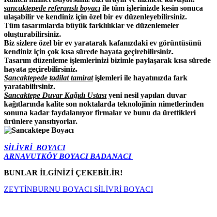
sancaktepede referanslı boyacı
ile tüm işlerinizde kesin sonuca
ulaşabilir ve kendiniz için özel bir ev düzenleyebilirsiniz.
Tüm tasarımlarda büyük farklılıklar ve düzenlemeler
oluşturabilirsiniz.
Biz sizlere özel bir ev yaratarak kafanızdaki ev görüntüsünü
kendiniz için çok kısa sürede hayata geçirebilirsiniz.
Tasarım düzenleme işlemlerinizi bizimle paylaşarak kısa sürede
hayata geçirebilirsiniz.
Sancaktepede tadilat tamirat
işlemleri ile hayatınızda fark
yaratabilirsiniz.
Sancaktepe Duvar Kağıdı Ustası
yeni nesil yapılan duvar
kağıtlarında kalite son noktalarda teknolojinin nimetlerinden
sonuna kadar faydalanıyor firmalar ve bunu da ürettikleri
ürünlere yansıtıyorlar.
S
İLİVRİ
BOYACI
ARNAVUTKÖY
BOYACI BADANACI
BUNLAR İLGİNİZİ ÇEKEBİLİR!
ZEYTİNBURNU BOYACI
SİLİVRİ BOYACI