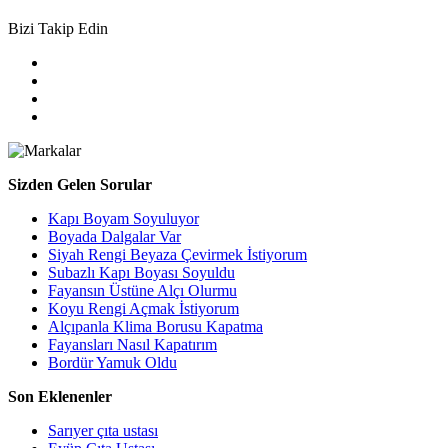
Bizi Takip Edin
Sizden Gelen Sorular
Kapı Boyam Soyuluyor
Boyada Dalgalar Var
Siyah Rengi Beyaza Çevirmek İstiyorum
Subazlı Kapı Boyası Soyuldu
Fayansın Üstüne Alçı Olurmu
Koyu Rengi Açmak İstiyorum
Alçıpanla Klima Borusu Kapatma
Fayansları Nasıl Kapatırım
Bordür Yamuk Oldu
Son Eklenenler
Sarıyer çıta ustası