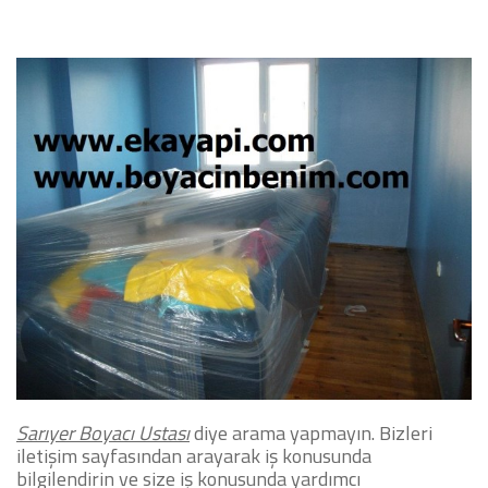
Sarıyer Boyacı Ustası
diye arama yapmayın.
Bizleri
iletişim sayfasından arayarak iş konusunda
bilgilendirin ve size iş konusunda yardımcı