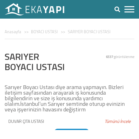
Anasayfa
BOYACI USTASI
SARIYER BOYACI USTASI
SARIYER
6537
görüntülenme
BOYACI USTASI
Sarıyer Boyacı Ustası diye arama yapmayın. Bizleri
iletişim sayfasından arayarak iş konusunda
bilgilendirin ve size iş konusunda yardımcı
olalım.İstanbul’un Sarıyer semtinde oturup evinizin
veya işyerinizin havasını değiştirm
DUVAR ÇITA USTASI
Tümünü İncele
DUVAR KAĞIDI USTASI
BOYACI USTASI