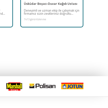
Üsküdar Boyacı Duvar Kağıdı Ustası
r
Deneyimli ve uzman ekip ile çalışmak için
nd...
firmamız sizin zevkleriniz doğrultu...
7413 görüntülenme