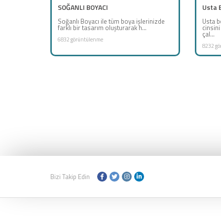
SOĞANLI BOYACI
Usta 
Soğanlı Boyacı ile tüm boya işlerinizde
Usta b
farklı bir tasarım oluşturarak h...
cinsin
çal...
6832 görüntülenme
8232 gö
Bizi Takip Edin