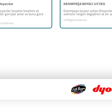
Boyacılar
KASIMPAŞA BOYACI USTASI
oyacılar boyanın kıvamını ve
Kasımpaşa boyacı ustası Boyacıla
i bir görüşte anlar ve buna göre
evimizin renğini değiştiren ve bir a
5598 görüntülenme
rüntülenme