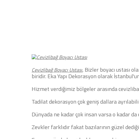
ALÇIPAN USTASI
DUVAR KAĞIDI HAKKINDA TEKNİK Bİ
, Bizler boyacı ustası o
Cevizlibağ Boyacı Ustası
biridir.
Eka Yapı Dekorasyon olarak İstanbul'un
Hizmet verdiğimiz bölgeler arasında cevizliba
Tadilat dekorasyon çok geniş dallara ayrılabili
Dünyada ne kadar çok insan varsa o kadar da ç
Zevkler farklıdır fakat bazılarının güzel dediğ