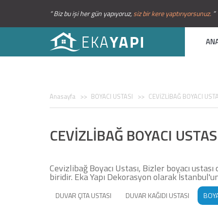
“ Biz bu işi her gün yapıyoruz,
siz bir kere yaptırıyorsunuz.
”
AN
Anasayfa
BOYACI USTASI
CEVİZLİBAĞ BOYACI USTA
CEVİZLİBAĞ BOYACI USTAS
Cevizlibağ Boyacı Ustası, Bizler boyacı ustas
biridir. Eka Yapı Dekorasyon olarak İstanbul'u
DUVAR ÇITA USTASI
DUVAR KAĞIDI USTASI
BOYA
STROPİYER USTASI
AMERİKAN KAPI BOYASI
MA