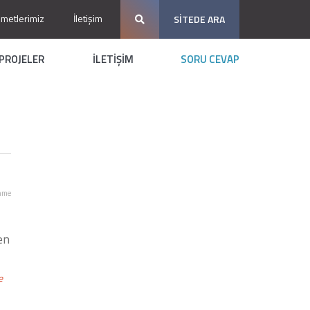
zmetlerimiz
İletişim
SİTEDE ARA
PROJELER
İLETİŞİM
SORU CEVAP
nme
en
e