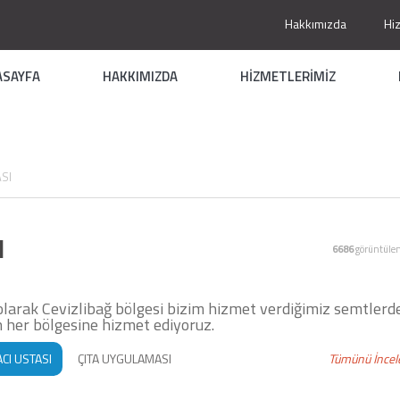
Hakkımızda
Hi
ASAYFA
HAKKIMIZDA
HİZMETLERİMİZ
SI
I
6686
görüntüle
ı olarak Cevizlibağ bölgesi bizim hizmet verdiğimiz semtlerd
n her bölgesine hizmet ediyoruz.
CI USTASI
ÇITA UYGULAMASI
Tümünü İncel
NTOLAMA USTASI
TADİLAT TAMİRAT