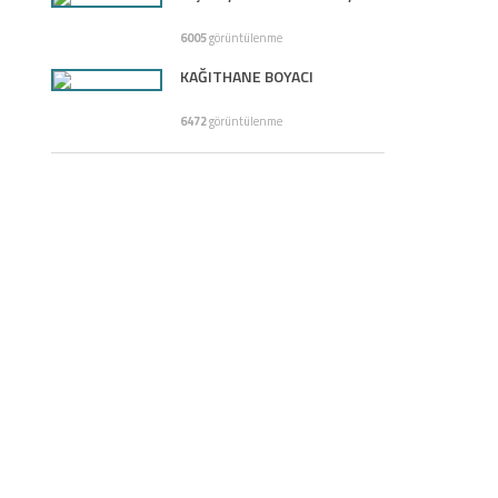
6005
görüntülenme
KAĞITHANE BOYACI
6472
görüntülenme