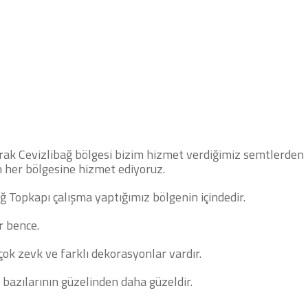
LGİLER
DEKORATİF BOYA USTASI
larak Cevizlibağ bölgesi bizim hizmet verdiğimiz semtlerden
 her bölgesine hizmet ediyoruz.
ğ Topkapı çalışma yaptığımız bölgenin içindedir.
r bence.
ok zevk ve farklı dekorasyonlar vardır.
i bazılarının güzelinden daha güzeldir.