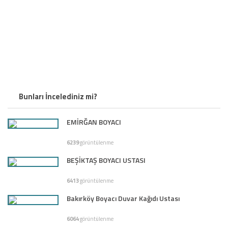
Bunları İncelediniz mi?
EMİRĞAN BOYACI
6239
görüntülenme
BEŞİKTAŞ BOYACI USTASI
6413
görüntülenme
Bakırköy Boyacı Duvar Kağıdı Ustası
6064
görüntülenme