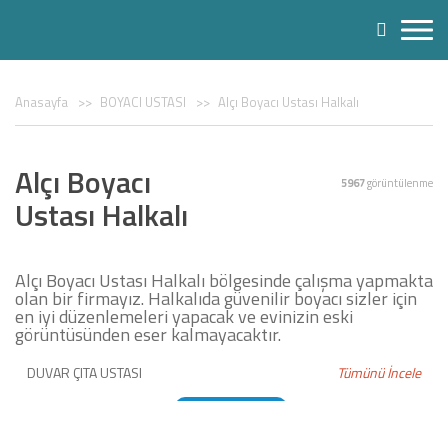
Anasayfa
BOYACI USTASI
Alçı Boyacı Ustası Halkalı
Alçı Boyacı
5967
görüntülenme
Ustası Halkalı
Alçı Boyacı Ustası Halkalı bölgesinde çalışma yapmakta
olan bir firmayız. Halkalıda güvenilir boyacı sizler için
en iyi düzenlemeleri yapacak ve evinizin eski
görüntüsünden eser kalmayacaktır.
DUVAR ÇITA USTASI
Tümünü İncele
DUVAR KAĞIDI USTASI
BOYACI USTASI