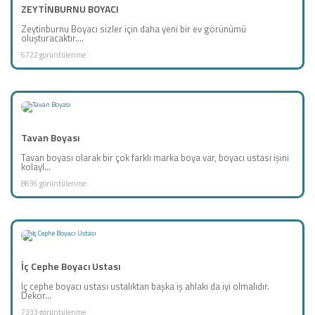
ZEYTİNBURNU BOYACI
Zeytinburnu Boyacı sizler için daha yeni bir ev görünümü
oluşturacaktır....
6722 görüntülenme
Tavan Boyası
Tavan boyası olarak bir çok farklı marka boya var, boyacı ustası işini
kolayl...
8636 görüntülenme
İç Cephe Boyacı Ustası
İç cephe boyacı ustası ustalıktan başka iş ahlakı da iyi olmalıdır.
Dekor...
7333 görüntülenme