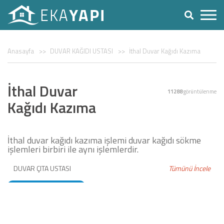
Anasayfa
DUVAR KAĞIDI USTASI
İthal Duvar Kağıdı Kazıma
İthal Duvar
11288
görüntülenme
Kağıdı Kazıma
İthal duvar kağıdı kazıma işlemi duvar kağıdı sökme
işlemleri birbiri ile aynı işlemlerdir.
DUVAR ÇITA USTASI
Tümünü İncele
DUVAR KAĞIDI USTASI
BOYACI USTASI
ÇITA UYGULAMASI
STROPİYER USTASI