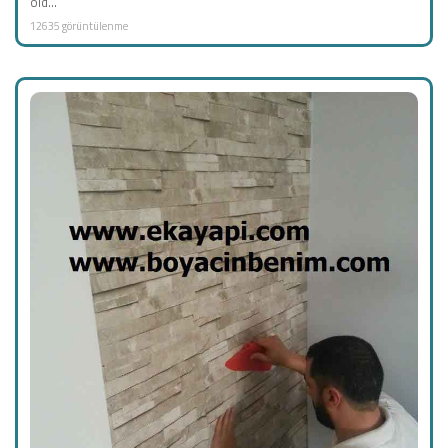
old...
12635 görüntülenme