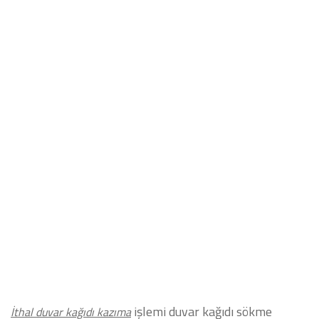
AMERİKAN KAPI BOYASI
MANTOLAMA USTASI
TADİLAT TAMİRAT
ALÇIPAN USTASI
DUVAR KAĞIDI HAKKINDA TEKNİK BİLGİLER
DEKORATİF BOYA USTASI
işlemi duvar kağıdı sökme
İthal duvar kağıdı kazıma