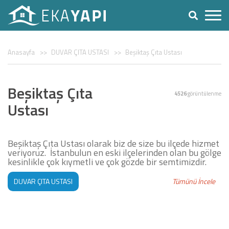
Anasayfa
DUVAR ÇITA USTASI
Beşiktaş Çıta Ustası
Beşiktaş Çıta
4526
görüntülenme
Ustası
Beşiktaş Çıta Ustası olarak biz de size bu ilçede hizmet
veriyoruz. İstanbulun en eski ilçelerinden olan bu gölge
kesinlikle çok kıymetli ve çok gözde bir semtimizdir.
DUVAR ÇITA USTASI
Tümünü İncele
DUVAR KAĞIDI USTASI
BOYACI USTASI
ÇITA UYGULAMASI
STROPİYER USTASI