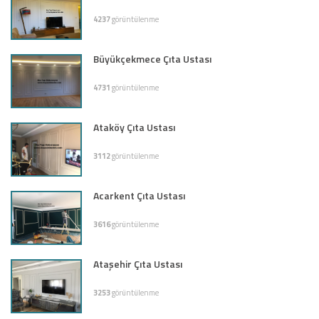
4237
görüntülenme
Büyükçekmece Çıta Ustası
4731
görüntülenme
Ataköy Çıta Ustası
3112
görüntülenme
Acarkent Çıta Ustası
3616
görüntülenme
Ataşehir Çıta Ustası
3253
görüntülenme