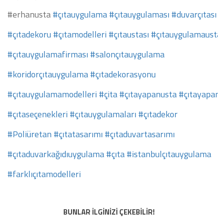
#erhanusta
#çıtauygulama
#çıtauygulaması
#duvarçıtası
#çıtadekoru
#çıtamodelleri
#çıtaustası
#çıtauygulamaust
#çıtauygulamafirması
#salonçıtauygulama
#koridorçıtauygulama
#çıtadekorasyonu
#çıtauygulamamodelleri
#çita
#çıtayapanusta
#çıtayapa
#çıtaseçenekleri
#çıtauygulamaları
#çıtadekor
#Poliüretan
#çıtatasarımı
#çıtaduvartasarımı
#çıtaduvarkağıdıuygulama
#çıta
#istanbulçıtauygulama
#farklıçıtamodelleri
BUNLAR İLGİNİZİ ÇEKEBİLİR!