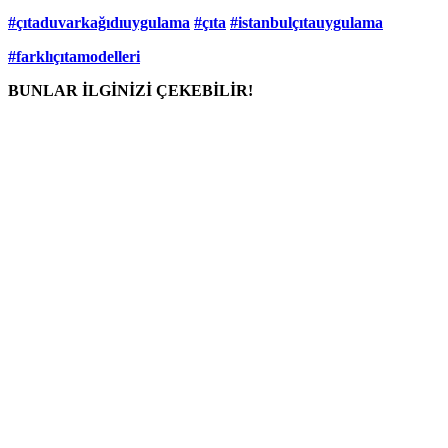
#çıtaduvarkağıdıuygulama
#çıta
#istanbulçıtauygulama
#farklıçıtamodelleri
BUNLAR İLGİNİZİ ÇEKEBİLİR!