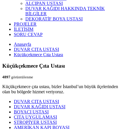
ALÇIPAN USTASI
DUVAR KAĞIDI HAKKINDA TEKNİK
BİLGİLER
DEKORATİF BOYA USTASI
PROJELER
İLETİŞİM
SORU CEVAP
Anasayfa
DUVAR ÇITA USTASI
Küçükçekmece Çıta Ustası
Küçükçekmece Çıta Ustası
4897
görüntülenme
Küçükçekmece çıta ustası, bizler İstanbul’un büyük ilçelerinden
olan bu bölgede hizmet veriyoruz.
DUVAR ÇITA USTASI
DUVAR KAĞIDI USTASI
BOYACI USTASI
ÇITA UYGULAMASI
STROPİYER USTASI
AMERİKAN KAPI BOYASI