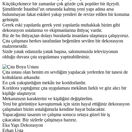
Küçükçekmece bir zamanlar çok gözde çok popüler bir ilçeydi.
Şimdilerde İstanbul’un ortasında kalmış yeni yapı adına arsa
bulunmayan fakat eskileri yakıp yenileri ile revize edilen bir konuma
gelmiştir.
Gerek eski yapılarda gerek yeni yapılarda muhakkak bizim gibi
dekorasyon ustalarına ve ekipmanlarına ihtiyaç vardır.
Biz de bu ihtiyaçtan dolayı buralarda insanlara ulaşmaya çalışıyoruz.
Çıta çalışması herkes tarafından beğenilen sevilen bir dekorasyon
malzemesidir.
Sizde yatak odanızda yatak başına, salonumuzda televizyonun
olduğu duvara çıta uygulaması yaptırabilirsiniz.
Çıta ustası olan benim en sevdiğim yapılacak yerlerden bir tanesi de
koltukların arkasıdır.
En çok yakıştırdığım mekân ise koridorlardır.
Koridora yaptığımız çıta uygulaması mekânın farklı ve göz alıcı bir
kişiliğe ulaştırıyor.
Mekanınızın karakterini ve kişiliğini değiştirelim.
Yeni bir görüntüye kavuşturmak için sizin hayal ettiğiniz dekorasyon
çalışmaları bizim ustalığımızla kendine hayat bulacaktır.
Yapacağımız tasarım ve çalışma sonucu ortaya güzel bir iş
çıkacaktır. Biz sizlerle çalışmaya hazırız.
Eka Yapı Dekorasyon
Erhan Usta