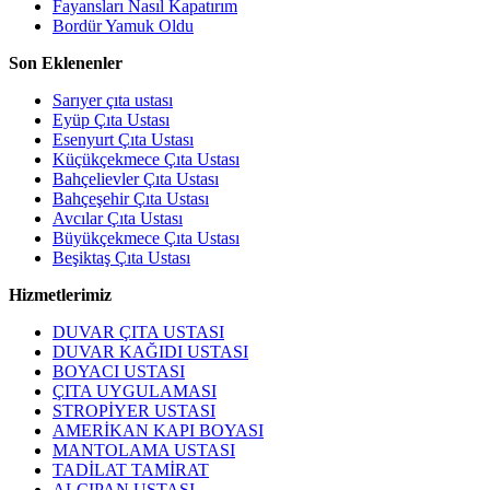
Fayansları Nasıl Kapatırım
Bordür Yamuk Oldu
Son Eklenenler
Sarıyer çıta ustası
Eyüp Çıta Ustası
Esenyurt Çıta Ustası
Küçükçekmece Çıta Ustası
Bahçelievler Çıta Ustası
Bahçeşehir Çıta Ustası
Avcılar Çıta Ustası
Büyükçekmece Çıta Ustası
Beşiktaş Çıta Ustası
Hizmetlerimiz
DUVAR ÇITA USTASI
DUVAR KAĞIDI USTASI
BOYACI USTASI
ÇITA UYGULAMASI
STROPİYER USTASI
AMERİKAN KAPI BOYASI
MANTOLAMA USTASI
TADİLAT TAMİRAT
ALÇIPAN USTASI