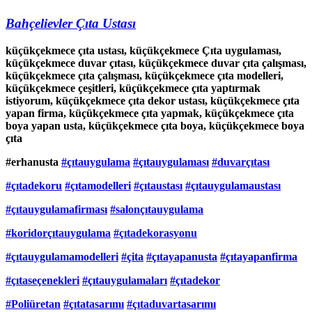
Bahçelievler Çıta Ustası
küçükçekmece çıta ustası, küçükçekmece Çıta uygulaması,
küçükçekmece duvar çıtası, küçükçekmece duvar çıta çalışması,
küçükçekmece çıta çalışması, küçükçekmece çıta modelleri,
küçükçekmece çeşitleri, küçükçekmece çıta yaptırmak
istiyorum, küçükçekmece çıta dekor ustası, küçükçekmece çıta
yapan firma, küçükçekmece çıta yapmak, küçükçekmece çıta
boya yapan usta, küçükçekmece çıta boya, küçükçekmece boya
çıta
#erhanusta
#çıtauygulama
#çıtauygulaması
#duvarçıtası
#çıtadekoru
#çıtamodelleri
#çıtaustası
#çıtauygulamaustası
#çıtauygulamafirması
#salonçıtauygulama
#koridorçıtauygulama
#çıtadekorasyonu
#çıtauygulamamodelleri
#çita
#çıtayapanusta
#çıtayapanfirma
#çıtaseçenekleri
#çıtauygulamaları
#çıtadekor
#Poliüretan
#çıtatasarımı
#çıtaduvartasarımı