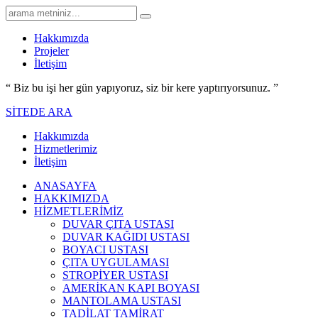
Hakkımızda
Projeler
İletişim
“ Biz bu işi her gün yapıyoruz,
siz bir kere yaptırıyorsunuz.
”
SİTEDE ARA
Hakkımızda
Hizmetlerimiz
İletişim
ANASAYFA
HAKKIMIZDA
HİZMETLERİMİZ
DUVAR ÇITA USTASI
DUVAR KAĞIDI USTASI
BOYACI USTASI
ÇITA UYGULAMASI
STROPİYER USTASI
AMERİKAN KAPI BOYASI
MANTOLAMA USTASI
TADİLAT TAMİRAT