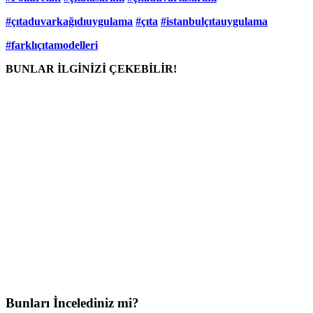
#çıtaduvarkağıdıuygulama
#çıta
#istanbulçıtauygulama
#farklıçıtamodelleri
BUNLAR İLGİNİZİ ÇEKEBİLİR!
Bunları İncelediniz mi?