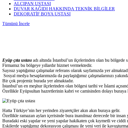
ALÇIPAN USTASI
DUVAR KAĞIDI HAKKINDA TEKNİK BİLGİLER
DEKORATİF BOYA USTASI
Tümünü İncele
Eyüp çıta ustası
adı altında İstanbul’un ilçelerinden olan bu bölgede 
Firmamız bu bölgeye yıllardır hizmet vermektedir.
Sayısız yaptığımız çalışmalar referans olarak sayfamızda yer almaktadı
Sosyal medya hesaplarımızda da paylaştığımız çalışmalarınızı yakında
Bir çok projemiz burada yer almaktadır.
İstanbul’un en meşhur ilçelerinden olan bölgesi tarihi ve İslami açısı
Özellikle Eyüpsultan hazretlerinin kabri ve camisinden dolayı buraya k
Hatta Türkiye’nin her yerinden ziyaretçiler akın akın buraya gelir.
Özellikle ramazan ayları içerisinde bura inanılmaz derecede bir insa
Buradaki eski yapılar ve yeni yapılar hakikaten çok kıymetli ve ciddi m
Eskilerde yaptığımız dekorasyon çalışması ile yeni veri ile kavuşturm