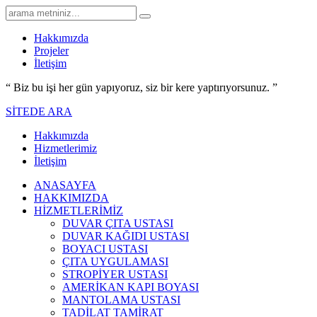
Hakkımızda
Projeler
İletişim
“ Biz bu işi her gün yapıyoruz,
siz bir kere yaptırıyorsunuz.
”
SİTEDE ARA
Hakkımızda
Hizmetlerimiz
İletişim
ANASAYFA
HAKKIMIZDA
HİZMETLERİMİZ
DUVAR ÇITA USTASI
DUVAR KAĞIDI USTASI
BOYACI USTASI
ÇITA UYGULAMASI
STROPİYER USTASI
AMERİKAN KAPI BOYASI
MANTOLAMA USTASI
TADİLAT TAMİRAT