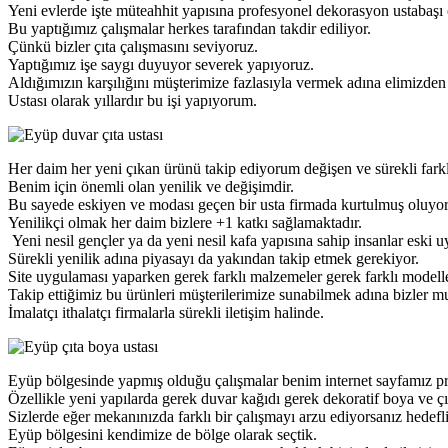
Yeni evlerde işte müteahhit yapısına profesyonel dekorasyon ustabaşı
Bu yaptığımız çalışmalar herkes tarafından takdir ediliyor.
Çünkü bizler çıta çalışmasını seviyoruz.
Yaptığımız işe saygı duyuyor severek yapıyoruz.
Aldığımızın karşılığını müşterimize fazlasıyla vermek adına elimizden
Ustası olarak yıllardır bu işi yapıyorum.
Her daim her yeni çıkan ürünü takip ediyorum değişen ve sürekli farkl
Benim için önemli olan yenilik ve değişimdir.
Bu sayede eskiyen ve modası geçen bir usta firmada kurtulmuş oluyo
Yenilikçi olmak her daim bizlere +1 katkı sağlamaktadır.
Yeni nesil gençler ya da yeni nesil kafa yapısına sahip insanlar esk
Sürekli yenilik adına piyasayı da yakından takip etmek gerekiyor.
Site uygulaması yaparken gerek farklı malzemeler gerek farklı modell
Takip ettiğimiz bu ürünleri müşterilerimize sunabilmek adına bizler
İmalatçı ithalatçı firmalarla sürekli iletişim halinde.
Eyüp bölgesinde yapmış olduğu çalışmalar benim internet sayfamız pr
Özellikle yeni yapılarda gerek duvar kağıdı gerek dekoratif boya ve 
Sizlerde eğer mekanınızda farklı bir çalışmayı arzu ediyorsanız hedefliy
Eyüp bölgesini kendimize de bölge olarak seçtik.