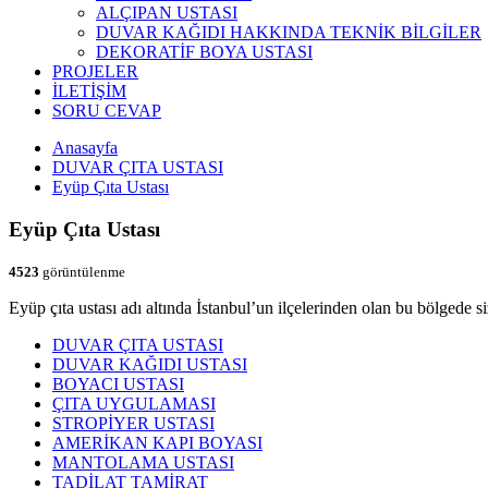
ALÇIPAN USTASI
DUVAR KAĞIDI HAKKINDA TEKNİK BİLGİLER
DEKORATİF BOYA USTASI
PROJELER
İLETİŞİM
SORU CEVAP
Anasayfa
DUVAR ÇITA USTASI
Eyüp Çıta Ustası
Eyüp Çıta Ustası
4523
görüntülenme
Eyüp çıta ustası adı altında İstanbul’un ilçelerinden olan bu bölgede s
DUVAR ÇITA USTASI
DUVAR KAĞIDI USTASI
BOYACI USTASI
ÇITA UYGULAMASI
STROPİYER USTASI
AMERİKAN KAPI BOYASI
MANTOLAMA USTASI
TADİLAT TAMİRAT