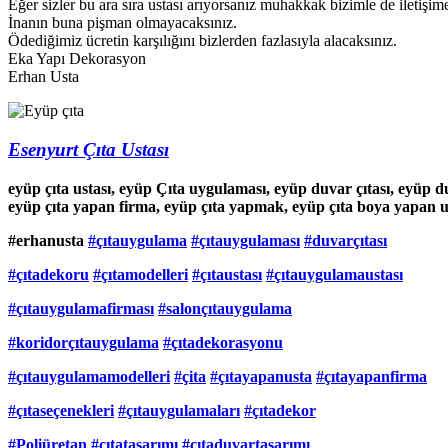
Eğer sizler bu ara sıra ustası arıyorsanız muhakkak bizimle de iletişi
İnanın buna pişman olmayacaksınız.
Ödediğimiz ücretin karşılığını bizlerden fazlasıyla alacaksınız.
Eka Yapı Dekorasyon
Erhan Usta
Esenyurt Çıta Ustası
eyüp çıta ustası, eyüp Çıta uygulaması, eyüp duvar çıtası, eyüp duv
eyüp çıta yapan firma, eyüp çıta yapmak, eyüp çıta boya yapan us
#erhanusta
#çıtauygulama
#çıtauygulaması
#duvarçıtası
#çıtadekoru
#çıtamodelleri
#çıtaustası
#çıtauygulamaustası
#çıtauygulamafirması
#salonçıtauygulama
#koridorçıtauygulama
#çıtadekorasyonu
#çıtauygulamamodelleri
#çita
#çıtayapanusta
#çıtayapanfirma
#çıtaseçenekleri
#çıtauygulamaları
#çıtadekor
#Poliüretan
#çıtatasarımı
#çıtaduvartasarımı