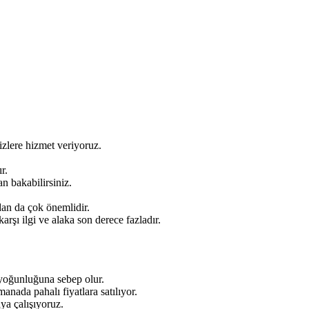
sizlere hizmet veriyoruz.
r.
n bakabilirsiniz.
ndan da çok önemlidir.
arşı ilgi ve alaka son derece fazladır.
n yoğunluğuna sebep olur.
anada pahalı fiyatlara satılıyor.
aya çalışıyoruz.