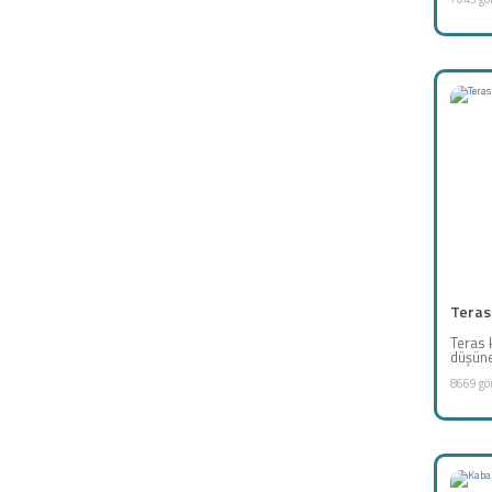
Teras 
Teras k
düşüner
8669 gö