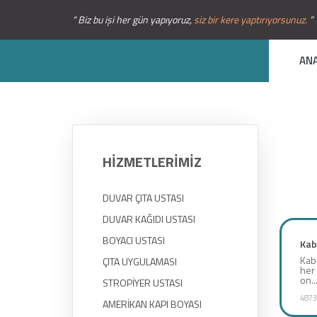
“ Biz bu işi her gün yapıyoruz,
siz bir kere yaptırıyorsunuz.
”
AN
HİZMETLERİMİZ
DUVAR ÇITA USTASI
DUVAR KAĞIDI USTASI
BOYACI USTASI
Kab
Kaba
ÇITA UYGULAMASI
her 
on..
STROPİYER USTASI
4873
AMERİKAN KAPI BOYASI