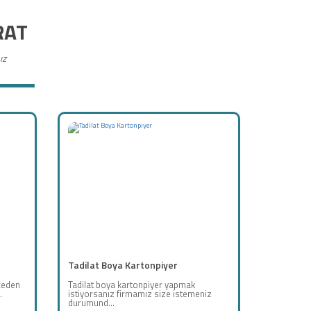
RAT
ız
Tadilat Boya Kartonpiyer
nceden
Tadilat boya kartonpiyer yapmak
.
istiyorsanız firmamız size istemeniz
durumund...