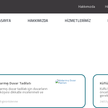
Hakkımızda
H
ASAYFA
HAKKIMIZDA
HİZMETLERİMİZ
armış Duvar Tadilatı
Küflü
rmış duvar tadilatı için duvarların
Küflü
köşesi dikkatle incelenmeli ve
öncel
.
gereki
9 görüntülenme
24653 