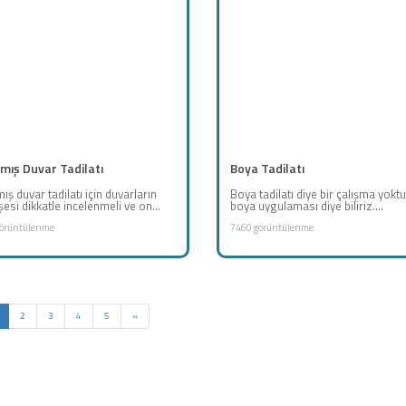
mış Duvar Tadilatı
Boya Tadilatı
ş duvar tadilatı için duvarların
Boya tadilatı diye bir çalışma yoktu
esi dikkatle incelenmeli ve on...
boya uygulaması diye biliriz....
örüntülenme
7460 görüntülenme
2
3
4
5
»