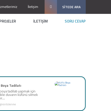
izmetlerimiz
İletişim
SİTEDE ARA
PROJELER
İLETİŞİM
SORU CEVAP
 Boya Tadilatı
 boya tadilatı yapmak için
ikle duvarın küfünü silmek
r....
görüntülenme