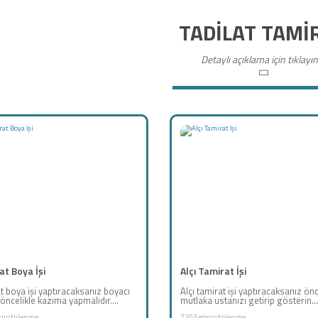
TADİLAT TAMİ
Detaylı açıklama için tıklayın
t Boya İşi
Alçı Tamirat İşi
t boya işi yaptıracaksanız boyacı
Alçı tamirat işi yaptıracaksanız ö
öncelikle kazıma yapmalıdır....
mutlaka ustanızı getirip gösterin...
rüntülenme
7203 görüntülenme