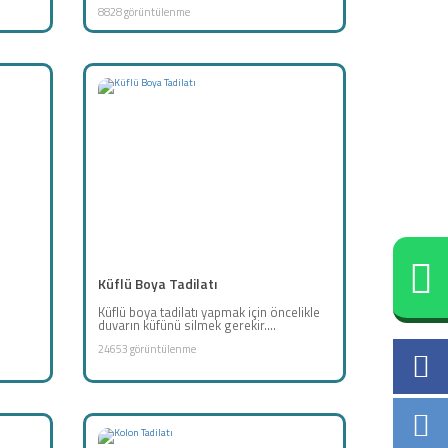
8828 görüntülenme
Küflü Boya Tadilatı
Küflü boya tadilatı yapmak için öncelikle
duvarın küfünü silmek gerekir....
24653 görüntülenme