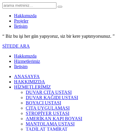
Hakkımızda
Projeler
İletişim
“ Biz bu işi her gün yapıyoruz,
siz bir kere yaptırıyorsunuz.
”
SİTEDE ARA
Hakkımızda
Hizmetlerimiz
İletişim
ANASAYFA
HAKKIMIZDA
HİZMETLERİMİZ
DUVAR ÇITA USTASI
DUVAR KAĞIDI USTASI
BOYACI USTASI
ÇITA UYGULAMASI
STROPİYER USTASI
AMERİKAN KAPI BOYASI
MANTOLAMA USTASI
TADİLAT TAMİRAT