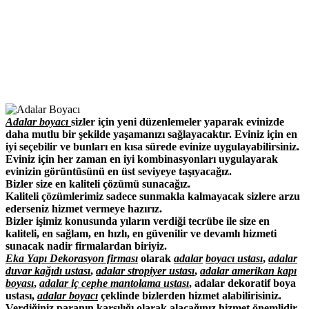
Adalar boyacı
sizler için yeni düzenlemeler yaparak evinizde
daha mutlu bir şekilde yaşamanızı sağlayacaktır. Eviniz için en
iyi seçebilir ve bunları en kısa sürede evinize uygulayabilirsiniz.
Eviniz için her zaman en iyi kombinasyonları uygulayarak
evinizin görüntüsünü en üst seviyeye taşıyacağız.
Bizler size en kaliteli çözümü sunacağız.
Kaliteli çözümlerimiz sadece sunmakla kalmayacak sizlere arzu
ederseniz hizmet vermeye hazırız.
Bizler işimiz konusunda yıların verdiği tecrübe ile size en
kaliteli, en sağlam, en hızlı, en güvenilir ve devamlı hizmeti
sunacak nadir firmalardan biriyiz.
Eka Yapı Dekorasyon firması
olarak
adalar
boyacı ustası
,
adalar
duvar kağıdı ustası
,
adalar stropiyer ustası
,
adalar amerikan kapı
boyası
,
adalar iç cephe mantolama ustası
, adalar dekoratif boya
ustası,
adalar boyacı
çeklinde bizlerden hizmet alabilirisiniz.
Verdiğiniz paranın karşılığı olarak alacağınız hizmet önemlidir.