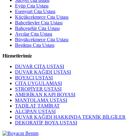
Sarıyer çıta ustası
Eyüp Çıta Ustası
Esenyurt Çıta Ustası
Küçükçekmece Çıta Ustası
Bahçelievler Çıta Ustası
Bahçeşehir Çıta Ustası
Avcılar Çıta Ustası
Büyükçekmece Çıta Ustası
Beşiktaş Çıta Ustası
Hizmetlerimiz
DUVAR ÇITA USTASI
DUVAR KAĞIDI USTASI
BOYACI USTASI
ÇITA UYGULAMASI
STROPİYER USTASI
AMERİKAN KAPI BOYASI
MANTOLAMA USTASI
TADİLAT TAMİRAT
ALÇIPAN USTASI
DUVAR KAĞIDI HAKKINDA TEKNİK BİLGİLER
DEKORATİF BOYA USTASI