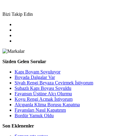
Bizi Takip Edin
Sizden Gelen Sorular
Kapı Boyam Soyuluyor
Boyada Dalgalar Var
Siyah Rengi Beyaza Çevirmek İstiyorum
Subazlı Kapı Boyası Soyuldu
Fayansın Üstüne Alçı Olurmu
Koyu Rengi Açmak İstiyorum
Alçıpanla Klima Borusu Kapatma
Fayansları Nasıl Kapatırım
Bordür Yamuk Oldu
Son Eklenenler