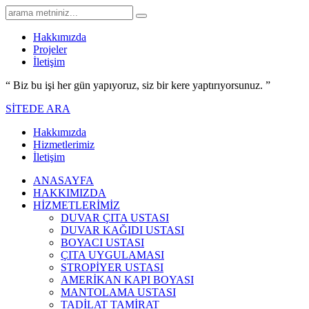
Hakkımızda
Projeler
İletişim
“ Biz bu işi her gün yapıyoruz,
siz bir kere yaptırıyorsunuz.
”
SİTEDE ARA
Hakkımızda
Hizmetlerimiz
İletişim
ANASAYFA
HAKKIMIZDA
HİZMETLERİMİZ
DUVAR ÇITA USTASI
DUVAR KAĞIDI USTASI
BOYACI USTASI
ÇITA UYGULAMASI
STROPİYER USTASI
AMERİKAN KAPI BOYASI
MANTOLAMA USTASI
TADİLAT TAMİRAT