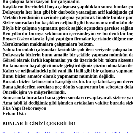
Bu çalışma fabrikasyon bir çalışmadır.
Kaşıkların üzerindeki boya çalışması yapıldıktan sonra bunlar çok 
Dolayısıyla her han gibi bir darbede yatacağım arif kaldığında ç
Metalin kendisinin üzerinde çalışma yapılarak finalde bunlar parl
Sizler sonradan bu kaşıkları orijinali gibi boyamanız mümkün değ
Böyle bir çalışma yapmanız gerek sağlık açısından gerekse sağl
Ben yıllardır buraya sektörünün içerisindeyim ve bu denli bir b
Boyacı Ustası
olarak; İşini yaptığım firmalar içerisinde düğme me
Merakımdan makinalara çalışmalara baktım.
Yalnız buradaki çalışmalar kesinlikle çok ileri seviyede çalışmalar
Dolayısıyla bizlerin bunu amatör bir şekilde yapması mümkün değ
Görsel olarak farklı kaplamalar ya da üzerinde bir takım aksesuarl
Bu tamamen hayal gücümüzle geliştirdiğimiz çözüm olmaktan iler
Kalıcı ve orijinalindeki gibi yani ilk Halil gibi bir çalışma ya
Bunu bizler amatör olarak yapmamız mümkün değildir.
Burada bizler kelimesinin karşılığı siz biz bu işi fabrikasyon der
Bana gönderilen sorulara geç dönüş yapıyorum bu sebepten dolay
Öncelik işim ve müşterilerimdir.
Sonrasında buradan bana gelen soruları cevaplayarak sizlere ya
Ama tabii ki dediğimiz gibi işimden artakalan vakitte burada si
Eka Yapı Dekorasyon
Erhan Usta
BUNLAR İLGİNİZİ ÇEKEBİLİR!