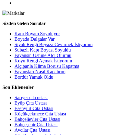
Sizden Gelen Sorular
Kapı Boyam Soyuluyor
Boyada Dalgalar Var
Siyah Rengi Beyaza Çevirmek İstiyorum
Subazlı Kapı Boyası Soyuldu
Fayansın Üstüne Alçı Olurmu
Koyu Rengi Açmak İstiyorum
Alçıpanla Klima Borusu Kapatma
Fayansları Nasıl Kapatırım
Bordür Yamuk Oldu
Son Eklenenler
Sarıyer çıta ustası
Eyüp Çıta Ustası
Esenyurt Çıta Ustası
Küçükçekmece Çıta Ustası
Bahçelievler Çıta Ustası
Bahçeşehir Çıta Ustası
Avcılar Çıta Ustası