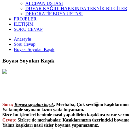
ALÇIPAN USTASI
DUVAR KAĞIDI HAKKINDA TEKNİK BİLGİLER
DEKORATİF BOYA USTASI
PROJELER
İLETİŞİM
SORU CEVAP
Anasayfa
Soru Cevap
Boyası Soyulan Kaşık
Boyası Soyulan Kaşık
Soru;
Boyası soyulan kaşık
. Merhaba, Çok sevdiğim kaşıklarımın 
Ya komple soymam lazım yada boyamam.
Sizce bu işlemleri benimle nasıl yapabilirim kaşıklara zarar ver
Cevap;
Sizlere de merhabalar. Kaşıklarımızın üzerindeki boyama 
Yalnız kaşıkları nasıl sizler boyama yapamazsınız.