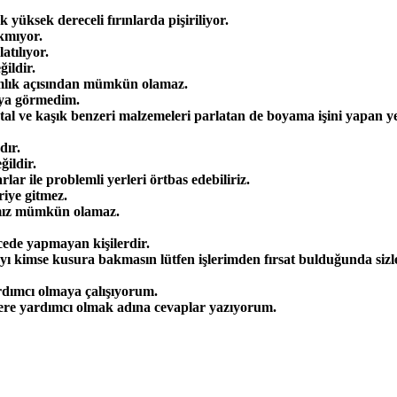
yüksek dereceli fırınlarda pişiriliyor.
ıkmıyor.
atılıyor.
ildir.
amlık açısından mümkün olamaz.
oya görmedim.
tal ve kaşık benzeri malzemeleri parlatan de boyama işini yapan y
dır.
ildir.
ar ile problemli yerleri örtbas edebiliriz.
iye gitmez.
pmamız mümkün olamaz.
ecede yapmayan kişilerdir.
ı kimse kusura bakmasın lütfen işlerimden fırsat bulduğunda siz
rdımcı olmaya çalışıyorum.
zlere yardımcı olmak adına cevaplar yazıyorum.