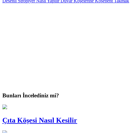
Desenli Stropiyer Nasıl Yapılır
Duvar Köşelerine Köşebent Takmak
Bunları İncelediniz mi?
Çıta Köşesi Nasıl Kesilir