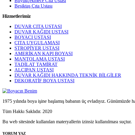
Büyükçekmece Çıta Ustası
Beşiktaş Çıta Ustası
Hizmetlerimiz
DUVAR ÇITA USTASI
DUVAR KAĞIDI USTASI
BOYACI USTASI
ÇITA UYGULAMASI
STROPİYER USTASI
AMERİKAN KAPI BOYASI
MANTOLAMA USTASI
TADİLAT TAMİRAT
ALÇIPAN USTASI
DUVAR KAĞIDI HAKKINDA TEKNİK BİLGİLER
DEKORATİF BOYA USTASI
1975 yılında boya işine başlamış babanın üç evladıyız. Günümüzde halen
Tüm Hakkı Saklıdır. 2020
Bu web sitesinde kullanılan materyallerin izinsiz kullanılması suçtur.
YORUM YAZ