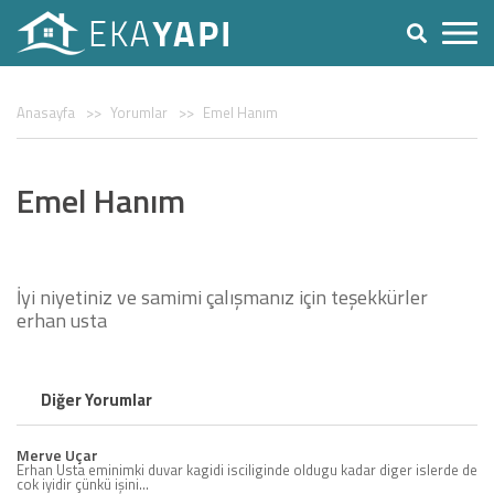
Anasayfa
Yorumlar
Emel Hanım
Emel Hanım
İyi niyetiniz ve samimi çalışmanız için teşekkürler
erhan usta
Diğer Yorumlar
Merve Uçar
Erhan Usta eminimki duvar kagidi isciliginde oldugu kadar diger islerde de
cok iyidir çünkü işini...