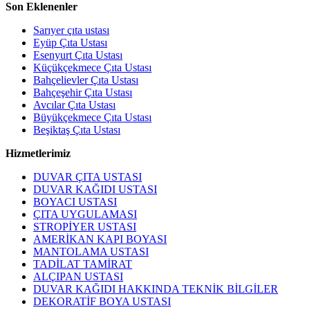
Son Eklenenler
Sarıyer çıta ustası
Eyüp Çıta Ustası
Esenyurt Çıta Ustası
Küçükçekmece Çıta Ustası
Bahçelievler Çıta Ustası
Bahçeşehir Çıta Ustası
Avcılar Çıta Ustası
Büyükçekmece Çıta Ustası
Beşiktaş Çıta Ustası
Hizmetlerimiz
DUVAR ÇITA USTASI
DUVAR KAĞIDI USTASI
BOYACI USTASI
ÇITA UYGULAMASI
STROPİYER USTASI
AMERİKAN KAPI BOYASI
MANTOLAMA USTASI
TADİLAT TAMİRAT
ALÇIPAN USTASI
DUVAR KAĞIDI HAKKINDA TEKNİK BİLGİLER
DEKORATİF BOYA USTASI