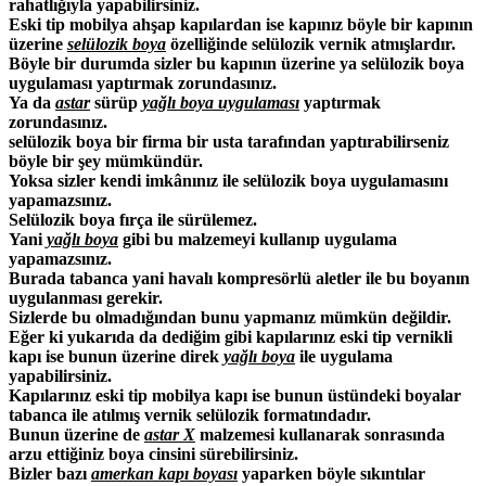
rahatlığıyla yapabilirsiniz.
Eski tip mobilya ahşap kapılardan ise kapınız böyle bir kapının
üzerine
selülozik boya
özelliğinde selülozik vernik atmışlardır.
Böyle bir durumda sizler bu kapının üzerine ya selülozik boya
uygulaması yaptırmak zorundasınız.
Ya da
astar
sürüp
yağlı boya uygulaması
yaptırmak
zorundasınız.
selülozik
boya bir firma bir usta tarafından yaptırabilirseniz
böyle bir şey mümkündür.
Yoksa sizler kendi imkânınız ile selülozik boya uygulamasını
yapamazsınız.
Selülozik boya fırça ile sürülemez.
Yani
yağlı boya
gibi bu malzemeyi kullanıp uygulama
yapamazsınız.
Burada tabanca yani havalı kompresörlü aletler ile bu boyanın
uygulanması gerekir.
Sizlerde bu olmadığından bunu yapmanız mümkün değildir.
Eğer ki yukarıda da dediğim gibi kapılarınız eski tip vernikli
kapı ise bunun üzerine direk
yağlı boya
ile uygulama
yapabilirsiniz.
Kapılarınız eski tip mobilya kapı ise bunun üstündeki boyalar
tabanca ile atılmış vernik selülozik formatındadır.
Bunun üzerine de
astar X
malzemesi kullanarak sonrasında
arzu ettiğiniz boya cinsini sürebilirsiniz.
Bizler bazı
amerkan kapı boyası
yaparken böyle sıkıntılar