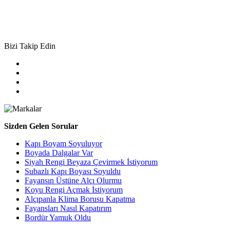
Bizi Takip Edin
Sizden Gelen Sorular
Kapı Boyam Soyuluyor
Boyada Dalgalar Var
Siyah Rengi Beyaza Çevirmek İstiyorum
Subazlı Kapı Boyası Soyuldu
Fayansın Üstüne Alçı Olurmu
Koyu Rengi Açmak İstiyorum
Alçıpanla Klima Borusu Kapatma
Fayansları Nasıl Kapatırım
Bordür Yamuk Oldu