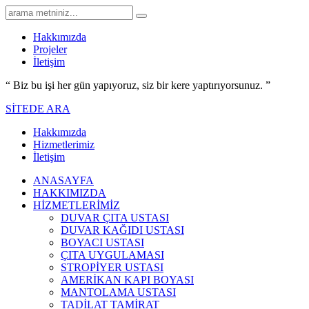
Hakkımızda
Projeler
İletişim
“ Biz bu işi her gün yapıyoruz,
siz bir kere yaptırıyorsunuz.
”
SİTEDE ARA
Hakkımızda
Hizmetlerimiz
İletişim
ANASAYFA
HAKKIMIZDA
HİZMETLERİMİZ
DUVAR ÇITA USTASI
DUVAR KAĞIDI USTASI
BOYACI USTASI
ÇITA UYGULAMASI
STROPİYER USTASI
AMERİKAN KAPI BOYASI
MANTOLAMA USTASI
TADİLAT TAMİRAT