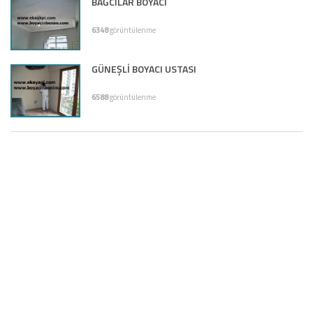
BAĞCILAR BOYACI
6348
görüntülenme
GÜNEŞLİ BOYACI USTASI
6588
görüntülenme