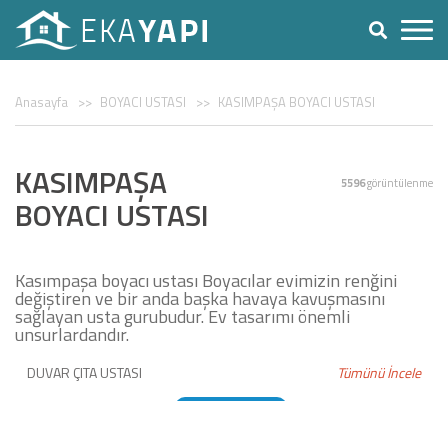
Anasayfa
BOYACI USTASI
KASIMPAŞA BOYACI USTASI
KASIMPAŞA
5596
görüntülenme
BOYACI USTASI
Kasımpaşa boyacı ustası Boyacılar evimizin renğini
değiştiren ve bir anda başka havaya kavuşmasını
sağlayan usta gurubudur. Ev tasarımı önemli
unsurlardandır.
DUVAR ÇITA USTASI
Tümünü İncele
DUVAR KAĞIDI USTASI
BOYACI USTASI