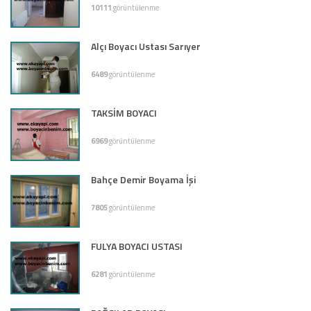
10111
görüntülenme
Alçı Boyacı Ustası Sarıyer
6489
görüntülenme
TAKSİM BOYACI
6969
görüntülenme
Bahçe Demir Boyama İşi
7805
görüntülenme
FULYA BOYACI USTASI
6281
görüntülenme