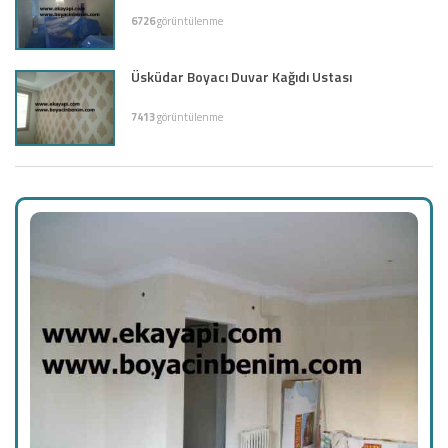
6726
görüntülenme
Üsküdar Boyacı Duvar Kağıdı Ustası
7413
görüntülenme