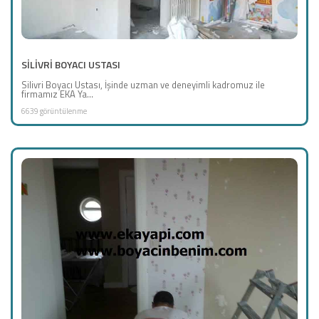
SİLİVRİ BOYACI USTASI
Silivri Boyacı Ustası, İşinde uzman ve deneyimli kadromuz ile
firmamız EKA Ya...
6639 görüntülenme