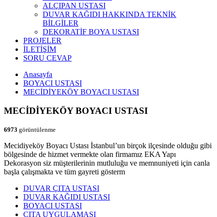
ALÇIPAN USTASI
DUVAR KAĞIDI HAKKINDA TEKNİK
BİLGİLER
DEKORATİF BOYA USTASI
PROJELER
İLETİŞİM
SORU CEVAP
Anasayfa
BOYACI USTASI
MECİDİYEKÖY BOYACI USTASI
MECİDİYEKÖY BOYACI USTASI
6973
görüntülenme
Mecidiyeköy Boyacı Ustası İstanbul’un birçok ilçesinde olduğu gibi
bölgesinde de hizmet vermekte olan firmamız EKA Yapı
Dekorasyon siz müşterilerinin mutluluğu ve memnuniyeti için canla
başla çalışmakta ve tüm gayreti gösterm
DUVAR ÇITA USTASI
DUVAR KAĞIDI USTASI
BOYACI USTASI
ÇITA UYGULAMASI