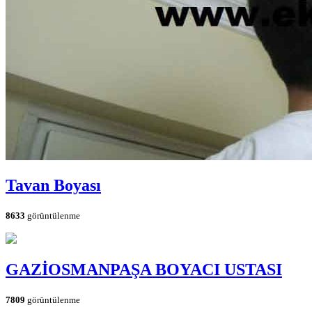
Tavan Boyası
8633
görüntülenme
GAZİOSMANPAŞA BOYACI USTASI
7809
görüntülenme