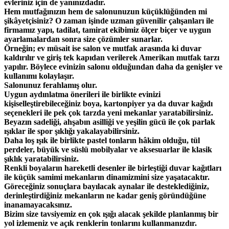
evleriniz için de yanınızdadır.
Hem mutfağınızın hem de salonunuzun küçüklüğünden mi
şikâyetçisiniz? O zaman işinde uzman güvenilir çalışanları ile
firmamız yapı, tadilat, tamirat ekibimiz ölçer biçer ve uygun
ayarlamalardan sonra size çözümler sunarlar.
Örneğin; ev müsait ise salon ve mutfak arasında ki duvar
kaldırılır ve giriş tek kapıdan verilerek Amerikan mutfak tarzı
yapılır. Böylece evinizin salonu olduğundan daha da genişler ve
kullanımı kolaylaşır.
Salonunuz ferahlamış olur.
Uygun aydınlatma önerileri ile birlikte evinizi
kişiselleştirebileceğiniz boya, kartonpiyer ya da duvar kağıdı
seçenekleri ile pek çok tarzda yeni mekanlar yaratabilirsiniz.
Beyazın sadeliği, ahşabın asilliği ve yeşilin gücü ile çok parlak
ışıklar ile spor şıklığı yakalayabilirsiniz.
Daha loş ışık ile birlikte pastel tonların hâkim olduğu, tül
perdeler, büyük ve süslü mobilyalar ve aksesuarlar ile klasik
şıklık yaratabilirsiniz.
Renkli boyaların hareketli desenler ile birleştiği duvar kağıtları
ile küçük samimi mekanların dinamizmini size yaşatacaktır.
Göreceğiniz sonuçlara bayılacak aynalar ile desteklediğiniz,
derinleştirdiğiniz mekanların ne kadar geniş göründüğüne
inanamayacaksınız.
Bizim size tavsiyemiz en çok ışığı alacak şekilde planlanmış bir
yol izlemeniz ve açık renklerin tonlarını kullanmanızdır.