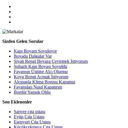
Sizden Gelen Sorular
Kapı Boyam Soyuluyor
Boyada Dalgalar Var
Siyah Rengi Beyaza Çevirmek İstiyorum
Subazlı Kapı Boyası Soyuldu
Fayansın Üstüne Alçı Olurmu
Koyu Rengi Açmak İstiyorum
Alçıpanla Klima Borusu Kapatma
Fayansları Nasıl Kapatırım
Bordür Yamuk Oldu
Son Eklenenler
Sarıyer çıta ustası
Eyüp Çıta Ustası
Esenyurt Çıta Ustası
Küçükçekmece Çıta Ustası