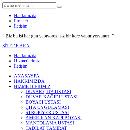
Hakkımızda
Projeler
İletişim
“ Biz bu işi her gün yapıyoruz,
siz bir kere yaptırıyorsunuz.
”
SİTEDE ARA
Hakkımızda
Hizmetlerimiz
İletişim
ANASAYFA
HAKKIMIZDA
HİZMETLERİMİZ
DUVAR ÇITA USTASI
DUVAR KAĞIDI USTASI
BOYACI USTASI
ÇITA UYGULAMASI
STROPİYER USTASI
AMERİKAN KAPI BOYASI
MANTOLAMA USTASI
TADİLAT TAMİRAT