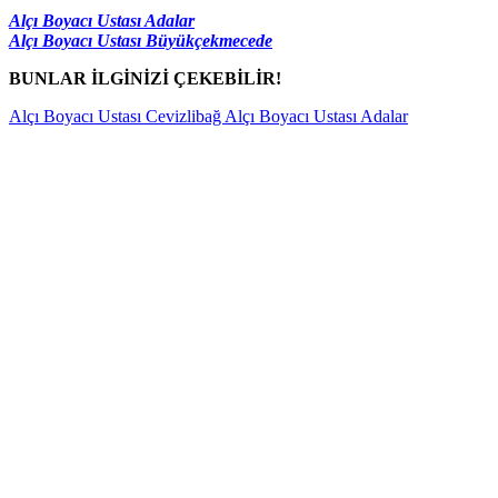
Alçı Boyacı Ustası Adalar
Alçı Boyacı Ustası Büyükçekmecede
BUNLAR İLGİNİZİ ÇEKEBİLİR!
Alçı Boyacı Ustası Cevizlibağ
Alçı Boyacı Ustası Adalar