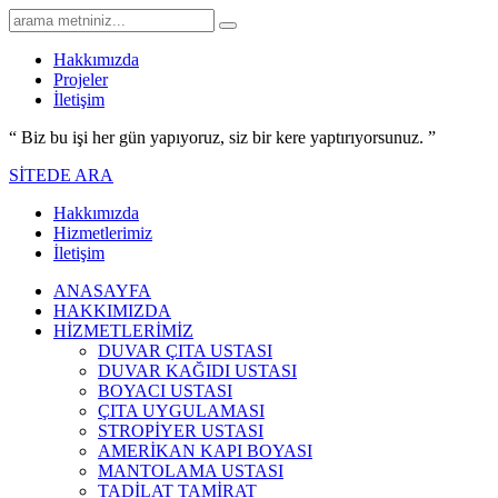
Hakkımızda
Projeler
İletişim
“ Biz bu işi her gün yapıyoruz,
siz bir kere yaptırıyorsunuz.
”
SİTEDE ARA
Hakkımızda
Hizmetlerimiz
İletişim
ANASAYFA
HAKKIMIZDA
HİZMETLERİMİZ
DUVAR ÇITA USTASI
DUVAR KAĞIDI USTASI
BOYACI USTASI
ÇITA UYGULAMASI
STROPİYER USTASI
AMERİKAN KAPI BOYASI
MANTOLAMA USTASI
TADİLAT TAMİRAT