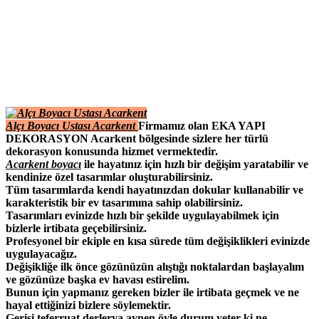
Alçı Boyacı Ustası Acarkent
Firmamız olan EKA YAPI
DEKORASYON Acarkent bölgesinde sizlere her türlü
dekorasyon konusunda hizmet vermektedir.
Acarkent boyacı
ile hayatınız için hızlı bir değişim yaratabilir ve
kendinize özel tasarımlar oluşturabilirsiniz.
Tüm tasarımlarda kendi hayatınızdan dokular kullanabilir ve
karakteristik bir ev tasarımına sahip olabilirsiniz.
Tasarımları evinizde hızlı bir şekilde uygulayabilmek için
bizlerle irtibata geçebilirsiniz.
Profesyonel bir ekiple en kısa sürede tüm değişiklikleri evinizde
uygulayacağız.
Değişikliğe ilk önce gözünüzün alıştığı noktalardan başlayalım
ve gözünüze başka ev havası estirelim.
Bunun için yapmanız gereken bizler ile irtibata geçmek ve ne
hayal ettiğinizi bizlere söylemektir.
Gerisi teferruat derlerya aynen öyle durum yeter ki ne