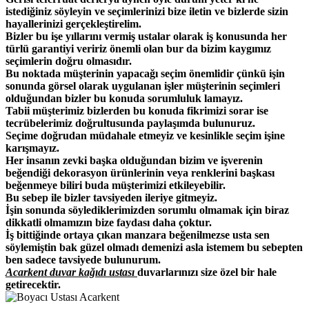
istediğiniz söyleyin ve seçimlerinizi bize iletin ve bizlerde sizin
hayallerinizi gerçekleştirelim.
Bizler bu işe yıllarını vermiş ustalar olarak iş konusunda her
türlü garantiyi veririz önemli olan bur da bizim kaygımız
seçimlerin doğru olmasıdır.
Bu noktada müşterinin yapacağı seçim önemlidir çünkü işin
sonunda görsel olarak uygulanan işler müşterinin seçimleri
olduğundan bizler bu konuda sorumluluk lamayız.
Tabii müşterimiz bizlerden bu konuda fikrimizi sorar ise
tecrübelerimiz doğrultusunda paylaşımda bulunuruz.
Seçime doğrudan müdahale etmeyiz ve kesinlikle seçim işine
karışmayız.
Her insanın zevki başka olduğundan bizim ve işverenin
beğendiği dekorasyon ürünlerinin veya renklerini başkası
beğenmeye biliri buda müşterimizi etkileyebilir.
Bu sebep ile bizler tavsiyeden ileriye gitmeyiz.
İşin sonunda söylediklerimizden sorumlu olmamak için biraz
dikkatli olmamızın bize faydası daha çoktur.
İş bittiğinde ortaya çıkan manzara beğenilmezse usta sen
söylemiştin bak güzel olmadı demenizi asla istemem bu sebepten
ben sadece tavsiyede bulunurum.
Acarkent duvar kağıdı ustası
duvarlarınızı size özel bir hale
getirecektir.