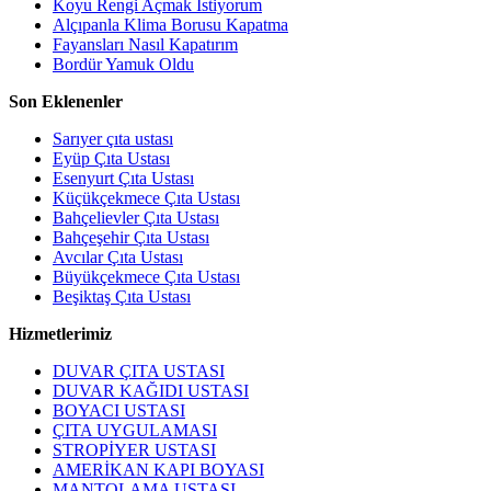
Koyu Rengi Açmak İstiyorum
Alçıpanla Klima Borusu Kapatma
Fayansları Nasıl Kapatırım
Bordür Yamuk Oldu
Son Eklenenler
Sarıyer çıta ustası
Eyüp Çıta Ustası
Esenyurt Çıta Ustası
Küçükçekmece Çıta Ustası
Bahçelievler Çıta Ustası
Bahçeşehir Çıta Ustası
Avcılar Çıta Ustası
Büyükçekmece Çıta Ustası
Beşiktaş Çıta Ustası
Hizmetlerimiz
DUVAR ÇITA USTASI
DUVAR KAĞIDI USTASI
BOYACI USTASI
ÇITA UYGULAMASI
STROPİYER USTASI
AMERİKAN KAPI BOYASI
MANTOLAMA USTASI