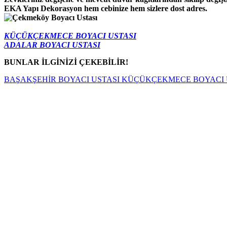
EKA Yapı Dekorasyon hem cebinize hem sizlere dost adres.
KÜÇÜKÇEKMECE BOYACI USTASI
ADALAR
BOYACI USTASI
BUNLAR İLGİNİZİ ÇEKEBİLİR!
BAŞAKŞEHİR BOYACI USTASI
KÜÇÜKÇEKMECE BOYACI 