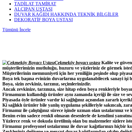
TADİLAT TAMİRAT
ALÇIPAN USTASI
DUVAR KAĞIDI HAKKINDA TEKNİK BİLGİLER
DEKORATİF BOYA USTASI
Tümünü İncele
Çekmeköy boyacı ustası
Kalite ve güve
müşterilerimizin mutluluğu, huzuru ve yüzleriniz de görmek istedi
Müşterilerinin memnuniyeti için her yeniliğin peşinde olup piyas
Boya tek başına evinizin duvarlarına uygulanabilecek sanayi işi b
Boya, sizin zevkiniz, tarzınız, seçimlerinizdir.
Ancak zevkinize, tarzınıza, size hitap eden boya renkleriyle boy
Firmamızın kullandığı ürünler aynı zamanda içeriği ile size ve se
Piyasada öyle ürünler vardır ki sağlığınız açısından zararlı içerik
Ki sağlıklı ürünler bile yanlış uygulama şekilleriyle sakıncalı, zar
Firmamız ile çalıştığınız sürece işinde uzman olan ustalarımız ve k
Benim evim sadece renkli olmasın desenlerle de kendimi yansıtm
Yüzlerce renk ve dokuda üretilmiş olan bu malzemeler sizlere ist
Firmamız profesyonel ustalarımız ile duvar kağıtlarınızı hiçbir 
Zevkleriniz değişene ve mevcut duvar kağıtlarından sıkılıp değişti