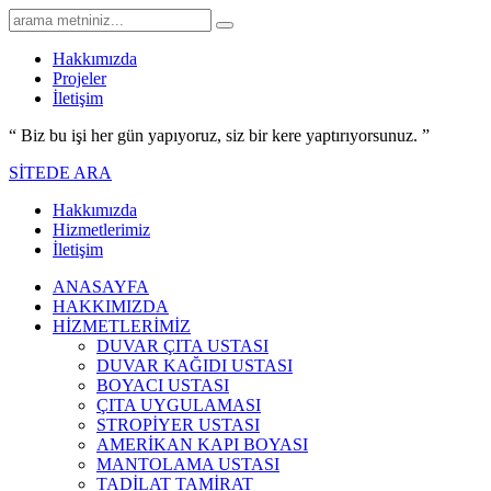
Hakkımızda
Projeler
İletişim
“ Biz bu işi her gün yapıyoruz,
siz bir kere yaptırıyorsunuz.
”
SİTEDE ARA
Hakkımızda
Hizmetlerimiz
İletişim
ANASAYFA
HAKKIMIZDA
HİZMETLERİMİZ
DUVAR ÇITA USTASI
DUVAR KAĞIDI USTASI
BOYACI USTASI
ÇITA UYGULAMASI
STROPİYER USTASI
AMERİKAN KAPI BOYASI
MANTOLAMA USTASI
TADİLAT TAMİRAT