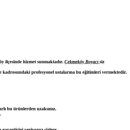
y ilçesinde hizmet sunmaktadır.
Çekmeköy Boyacı
siz
ve kadrosundaki profesyonel ustalarına bu eğitimleri vermektedir.
ararlı bu ürünlerden uzaksınız.
.
 garantisini veriyoruz sizlere.