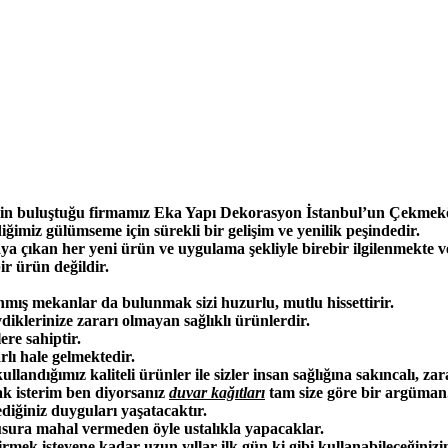
nin buluştuğu firmamız Eka Yapı Dekorasyon İstanbul’un Çekmekö
ğimiz gülümseme için sürekli bir gelişim ve yenilik peşindedir.
aya çıkan her yeni ürün ve uygulama şekliyle birebir ilgilenmekte 
ir ürün değildir.
anmış mekanlar da bulunmak sizi huzurlu, mutlu hissettirir.
vdiklerinize zararı olmayan sağlıklı ürünlerdir.
lere sahiptir.
arlı hale gelmektedir.
ullandığımız kaliteli ürünler ile sizler insan sağlığına sakıncalı, z
ak isterim ben diyorsanız
duvar kağıtları
tam size göre bir argüman
ediğiniz duyguları yaşatacaktır.
kusura mahal vermeden öyle ustalıkla yapacaklar.
rmek isteyene kadar uzun yıllar ilk gün ki gibi kullanabileceğinizin