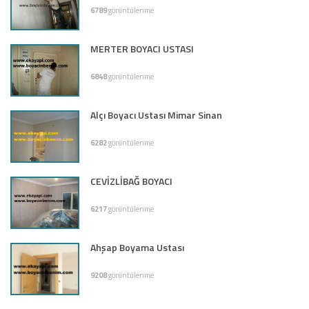
6789
görüntülenme
MERTER BOYACI USTASI
6848
görüntülenme
Alçı Boyacı Ustası Mimar Sinan
6282
görüntülenme
CEVİZLİBAĞ BOYACI
6217
görüntülenme
Ahşap Boyama Ustası
9208
görüntülenme