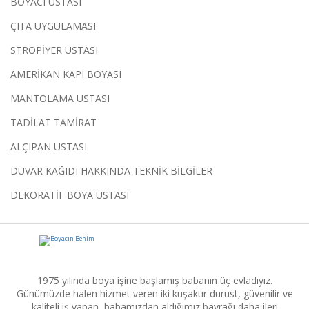
BOYACI USTASI
ÇITA UYGULAMASI
STROPİYER USTASI
AMERİKAN KAPI BOYASI
MANTOLAMA USTASI
TADİLAT TAMİRAT
ALÇIPAN USTASI
DUVAR KAĞIDI HAKKINDA TEKNİK BİLGİLER
DEKORATİF BOYA USTASI
1975 yılında boya işine başlamış babanın üç evladıyız.
Günümüzde halen hizmet veren iki kuşaktır dürüst, güvenilir ve
kaliteli iş yapan, babamızdan aldığımız bayrağı daha ileri