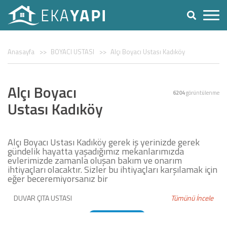
Anasayfa
BOYACI USTASI
Alçı Boyacı Ustası Kadıköy
Alçı Boyacı
6204
görüntülenme
Ustası Kadıköy
Alçı Boyacı Ustası Kadıköy gerek iş yerinizde gerek
gündelik hayatta yaşadığımız mekanlarımızda
evlerimizde zamanla oluşan bakım ve onarım
ihtiyaçları olacaktır. Sizler bu ihtiyaçları karşılamak için
eğer beceremiyorsanız bir
DUVAR ÇITA USTASI
Tümünü İncele
DUVAR KAĞIDI USTASI
BOYACI USTASI