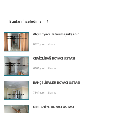
Bunları İncelediniz mi?
Alçı Boyacı Ustası Başakşehir
6376
görüntülenme
CEVİZLİBAĞ BOYACI USTASI
6688
görüntülenme
BAHÇELİEVLER BOYACI USTASI
7344
görüntülenme
ÜMRANİYE BOYACI USTASI