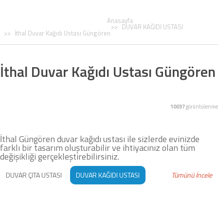
Anasayfa
DUVAR KAĞIDI USTASI
İthal Duvar Kağıdı Ustası Güngören
İthal Duvar Kağıdı Ustası Güngören
10037
görüntülenme
İthal Güngören duvar kağıdı ustası ile sizlerde evinizde
farklı bir tasarım oluşturabilir ve ihtiyacınız olan tüm
değişikliği gerçekleştirebilirsiniz.
DUVAR ÇITA USTASI
DUVAR KAĞIDI USTASI
Tümünü İncele
BOYACI USTASI
ÇITA UYGULAMASI
STROPİYER USTASI
AMERİKAN KAPI BOYASI