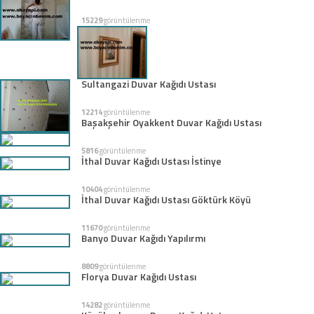
15229
görüntülenme
Sultangazi Duvar Kağıdı Ustası
12214
görüntülenme
Başakşehir Oyakkent Duvar Kağıdı Ustası
5816
görüntülenme
İthal Duvar Kağıdı Ustası İstinye
10404
görüntülenme
İthal Duvar Kağıdı Ustası Göktürk Köyü
11670
görüntülenme
Banyo Duvar Kağıdı Yapılırmı
8809
görüntülenme
Florya Duvar Kağıdı Ustası
14282
görüntülenme