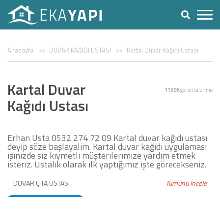
Anasayfa
DUVAR KAĞIDI USTASI
Kartal Duvar Kağıdı Ustası
Kartal Duvar
11596
görüntülenme
Kağıdı Ustası
Erhan Usta 0532 274 72 09 Kartal duvar kağıdı ustası
deyip söze başlayalım. Kartal duvar kağıdı uygulaması
işinizde siz kıymetli müşterilerimize yardım etmek
isteriz. Ustalık olarak ilk yaptığımız işte görecekseniz.
DUVAR ÇITA USTASI
Tümünü İncele
DUVAR KAĞIDI USTASI
BOYACI USTASI