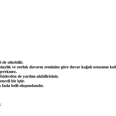
.
 de sökebilir.
ylık ve zorluk duvarın zeminine göre duvar kağıdı ustasının kulla
 gerekmez.
bizlerden de yardım alabilirisiniz.
celi bir iştir.
fazla belli oluşundandır.
.