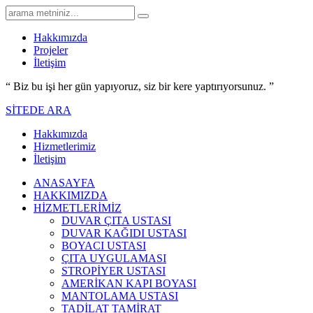
Hakkımızda
Projeler
İletişim
“ Biz bu işi her gün yapıyoruz,
siz bir kere yaptırıyorsunuz.
”
SİTEDE ARA
Hakkımızda
Hizmetlerimiz
İletişim
ANASAYFA
HAKKIMIZDA
HİZMETLERİMİZ
DUVAR ÇITA USTASI
DUVAR KAĞIDI USTASI
BOYACI USTASI
ÇITA UYGULAMASI
STROPİYER USTASI
AMERİKAN KAPI BOYASI
MANTOLAMA USTASI
TADİLAT TAMİRAT