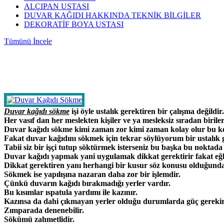
ALÇIPAN USTASI
DUVAR KAĞIDI HAKKINDA TEKNİK BİLGİLER
DEKORATİF BOYA USTASI
Tümünü İncele
Duvar kağıdı sökme
işi öyle ustalık gerektiren bir çalışma değildir
Her vasıf dan her meslekten kişiler ve ya mesleksiz sıradan birileri
Duvar kağıdı sökme kimi zaman zor kimi zaman kolay olur bu kola
Fakat duvar kağıdını sökmek için tekrar söylüyorum bir ustalık
Tabii siz bir işçi tutup söktürmek isterseniz bu başka bu noktada 
Duvar kağıdı yapmak yani uygulamak dikkat gerektirir fakat eğlen
Dikkat gerektiren yanı herhangi bir kusur söz konusu olduğunda 
Sökmek ise yapılışına nazaran daha zor bir işlemdir.
Çünkü duvarın kağıdı bırakmadığı yerler vardır.
Bu kısımlar ıspatula yardımı ile kazınır.
Kazınsa da dahi çıkmayan yerler olduğu durumlarda güç gerekir
Zımparada denenebilir.
Sökümü zahmetlidir.