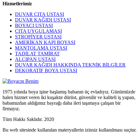
Hizmetlerimiz
DUVAR ÇITA USTASI
DUVAR KAĞIDI USTASI
BOYACI USTASI
ÇITA UYGULAMASI
STROPİYER USTASI
AMERİKAN KAPI BOYASI
MANTOLAMA USTASI
TADİLAT TAMİRAT
ALÇIPAN USTASI
DUVAR KAĞIDI HAKKINDA TEKNİK BİLGİLER
DEKORATİF BOYA USTASI
1975 yılında boya işine başlamış babanın üç evladıyız. Günümüzde
halen hizmet veren iki kuşaktır dürüst, güvenilir ve kaliteli iş yapan,
babamızdan aldığımız bayrağı daha ileri taşımaya çalışan bir
firmayız.
Tüm Hakkı Saklıdır. 2020
Bu web sitesinde kullanılan materyallerin izinsiz kullanılması suçtur.