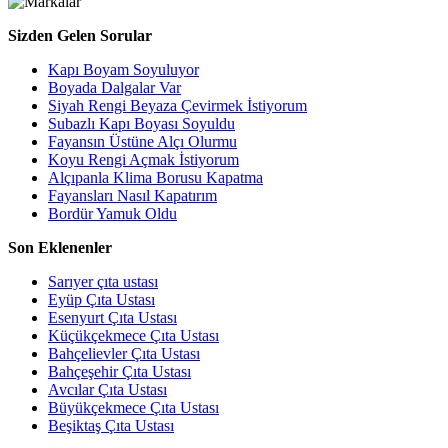
Sizden Gelen Sorular
Kapı Boyam Soyuluyor
Boyada Dalgalar Var
Siyah Rengi Beyaza Çevirmek İstiyorum
Subazlı Kapı Boyası Soyuldu
Fayansın Üstüne Alçı Olurmu
Koyu Rengi Açmak İstiyorum
Alçıpanla Klima Borusu Kapatma
Fayansları Nasıl Kapatırım
Bordür Yamuk Oldu
Son Eklenenler
Sarıyer çıta ustası
Eyüp Çıta Ustası
Esenyurt Çıta Ustası
Küçükçekmece Çıta Ustası
Bahçelievler Çıta Ustası
Bahçeşehir Çıta Ustası
Avcılar Çıta Ustası
Büyükçekmece Çıta Ustası
Beşiktaş Çıta Ustası