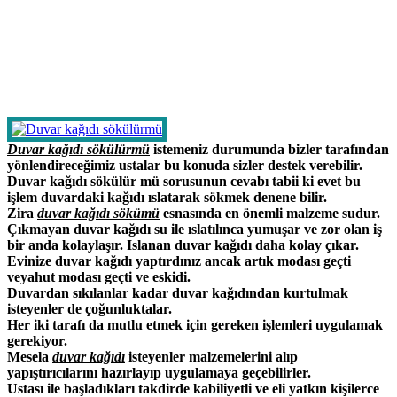
Duvar kağıdı sökülürmü
istemeniz durumunda bizler tarafından
yönlendireceğimiz ustalar bu konuda sizler destek verebilir.
Duvar kağıdı sökülür mü sorusunun cevabı tabii ki evet bu
işlem duvardaki kağıdı ıslatarak sökmek denene bilir.
Zira
duvar kağıdı sökümü
esnasında en önemli malzeme sudur.
Çıkmayan duvar kağıdı su ile ıslatılınca yumuşar ve zor olan iş
bir anda kolaylaşır. Islanan duvar kağıdı daha kolay çıkar.
Evinize duvar kağıdı yaptırdınız ancak artık modası geçti
veyahut modası geçti ve eskidi.
Duvardan sıkılanlar kadar duvar kağıdından kurtulmak
isteyenler de çoğunluktalar.
Her iki tarafı da mutlu etmek için gereken işlemleri uygulamak
gerekiyor.
Mesela
duvar kağıdı
isteyenler malzemelerini alıp
yapıştırıcılarını hazırlayıp uygulamaya geçebilirler.
Ustası ile başladıkları takdirde kabiliyetli ve eli yatkın kişilerce