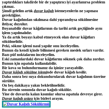
yaptırdıkları takdirde bir de yapıştırıcı iyi ayarlanırsa problem
çıkmaz.
Şimdi gelelim artık
duvar kağıdı
istemeyenlerin ne yapması
gerektiğine.
Duvar kağıdından sıkılmasa dahi yıprandıysa sökülmesine
ihtiyaç duyulur.
Boyanabilir duvar kâğıtlarının da tarihi artık geçtiğinde aynı
işlem yapılmalıdır.
Ya da artık boyayı kabul etmeyecek olan duvar kâğıtları
sökülmelidir.
Peki, sökme işlemi nasıl yapılır onu inceleyelim.
Bunun da kendi içinde bilinmesi gereken meslek sırları vardır.
Bazı püf noktalarını inceleyelim.
Eski zamanlardaki duvar kâğıtlarını sökmek çok daha zordur.
Bunun için ıspatula kullanılabilir.
Bir kova su bulundurmanız da işinize yarayabilir.
Duvar kâğıdı sökülme işlemi
nde duvar kâğıdı kesilir.
Daha sonra bez suya dokundurularak duvar kağıdının üzerine
sürülür.
On beş dakikaya yakın bekletilmelidir.
Bu sürenin sonunda duvar kağıdı sökülür.
Yine de duvarda kalan kısımlar olursa ıspatula devreye girer.
Duvar kağıdı ustası
için bizleri arayın.