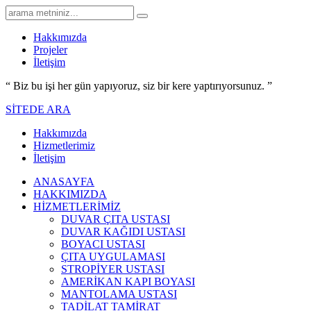
Hakkımızda
Projeler
İletişim
“ Biz bu işi her gün yapıyoruz,
siz bir kere yaptırıyorsunuz.
”
SİTEDE ARA
Hakkımızda
Hizmetlerimiz
İletişim
ANASAYFA
HAKKIMIZDA
HİZMETLERİMİZ
DUVAR ÇITA USTASI
DUVAR KAĞIDI USTASI
BOYACI USTASI
ÇITA UYGULAMASI
STROPİYER USTASI
AMERİKAN KAPI BOYASI
MANTOLAMA USTASI
TADİLAT TAMİRAT