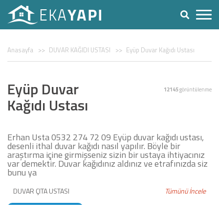
Anasayfa
DUVAR KAĞIDI USTASI
Eyüp Duvar Kağıdı Ustası
Eyüp Duvar
12145
görüntülenme
Kağıdı Ustası
Erhan Usta 0532 274 72 09 Eyüp duvar kağıdı ustası,
desenli ithal duvar kağıdı nasıl yapılır. Böyle bir
araştırma içine girmişseniz sizin bir ustaya ihtiyacınız
var demektir. Duvar kağıdınız aldınız ve etrafınızda siz
bunu ya
DUVAR ÇITA USTASI
Tümünü İncele
DUVAR KAĞIDI USTASI
BOYACI USTASI