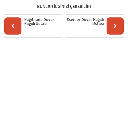
BUNLAR İLGİNİZİ ÇEKEBİLİR!
Kağıthane Duvar
Esenler Duvar Kağıdı
Kağıdı Ustası
Ustası