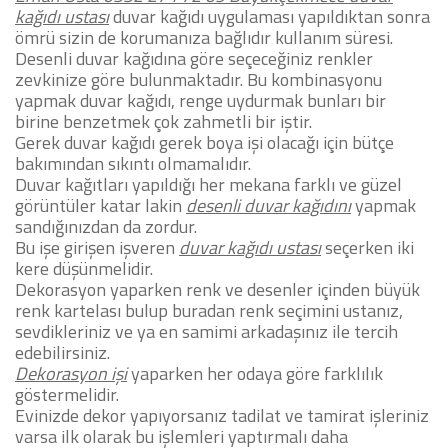
kağıdı ustası
duvar kağıdı uygulaması yapıldıktan sonra
ömrü sizin de korumanıza bağlıdır kullanım süresi.
Desenli duvar kağıdına göre seçeceğiniz renkler
zevkinize göre bulunmaktadır.
Bu kombinasyonu
yapmak duvar kağıdı, renge uydurmak bunları bir
birine benzetmek çok zahmetli bir iştir.
Gerek duvar kağıdı gerek boya işi olacağı için bütçe
bakımından sıkıntı olmamalıdır.
Duvar kağıtları yapıldığı her mekana farklı ve güzel
görüntüler katar lakin
desenli duvar kağıdını
yapmak
sandığınızdan da zordur.
Bu işe girişen işveren
duvar kağıdı ustası
seçerken iki
kere düşünmelidir.
Dekorasyon yaparken renk ve desenler içinden büyük
renk kartelası bulup buradan renk seçimini ustanız,
sevdikleriniz ve ya en samimi arkadaşınız ile tercih
edebilirsiniz.
Dekorasyon işi
yaparken her odaya göre farklılık
göstermelidir.
Evinizde dekor yapıyorsanız tadilat ve tamirat işleriniz
varsa ilk olarak bu işlemleri yaptırmalı daha