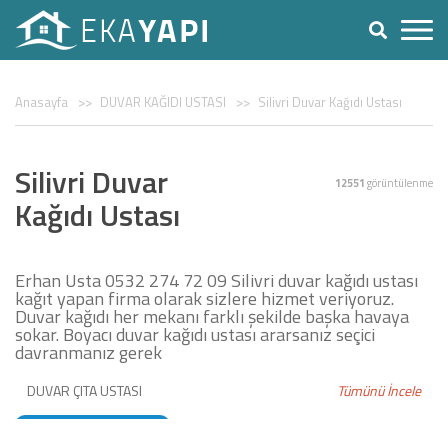
Anasayfa
DUVAR KAĞIDI USTASI
Silivri Duvar Kağıdı Ustası
Silivri Duvar
12551
görüntülenme
Kağıdı Ustası
Erhan Usta 0532 274 72 09 Silivri duvar kağıdı ustası
kağıt yapan firma olarak sizlere hizmet veriyoruz.
Duvar kağıdı her mekanı farklı şekilde başka havaya
sokar. Boyacı duvar kağıdı ustası ararsanız seçici
davranmanız gerek
DUVAR ÇITA USTASI
Tümünü İncele
DUVAR KAĞIDI USTASI
BOYACI USTASI