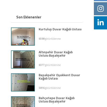
Son Eklenenler
Kurtuluş Duvar Kağıdı Ustası
6598
görüntülenme
Altınşehir Duvar Kağıdı
Ustası Başakşehir
6377
görüntülenme
Başakşehir Oyakkent Duvar
Kağıdı Ustası
5816
görüntülenme
Bahçetepe Duvar Kağıdı
Ustası Başakşehir