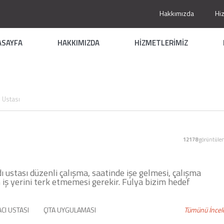
Hakkımızda
Hi
ASAYFA
HAKKIMIZDA
HİZMETLERİMİZ
 Ustası
12178
görüntüle
ustası düzenli çalışma, saatinde işe gelmesi, çalışma
 iş yerini terk etmemesi gerekir. Fulya bizim hedef
CI USTASI
ÇITA UYGULAMASI
Tümünü İncel