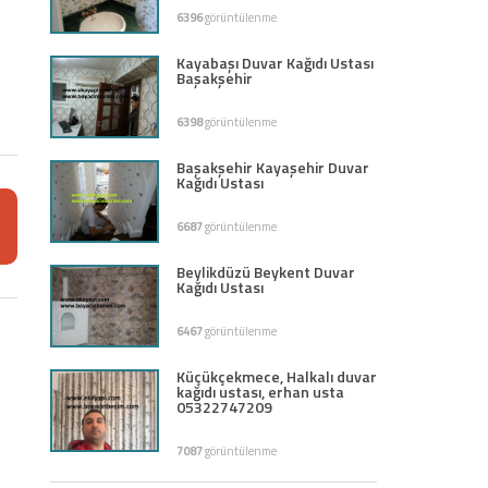
6396
görüntülenme
Kayabaşı Duvar Kağıdı Ustası
Başakşehir
6398
görüntülenme
Başakşehir Kayaşehir Duvar
Kağıdı Ustası
6687
görüntülenme
Beylikdüzü Beykent Duvar
Kağıdı Ustası
6467
görüntülenme
Küçükçekmece, Halkalı duvar
kağıdı ustası, erhan usta
05322747209
7087
görüntülenme