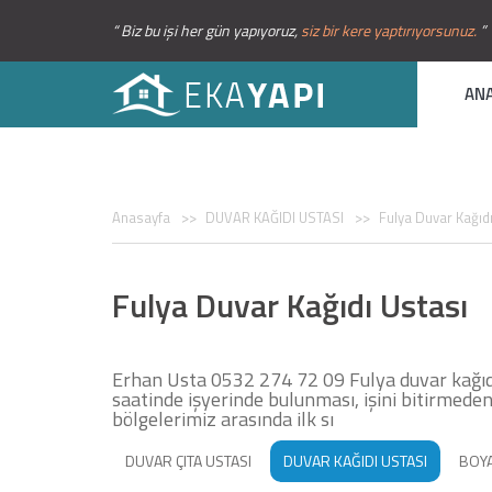
“ Biz bu işi her gün yapıyoruz,
siz bir kere yaptırıyorsunuz.
”
AN
Anasayfa
DUVAR KAĞIDI USTASI
Fulya Duvar Kağıdı
Fulya Duvar Kağıdı Ustası
Erhan Usta 0532 274 72 09 Fulya duvar kağıdı 
saatinde işyerinde bulunması, işini bitirmeden
bölgelerimiz arasında ilk sı
DUVAR ÇITA USTASI
DUVAR KAĞIDI USTASI
BOYA