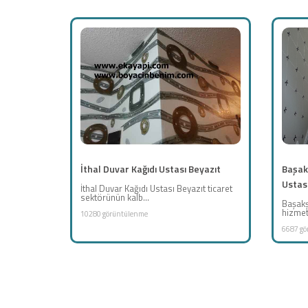
İthal Duvar Kağıdı Ustası Beyazıt
Başak
Ustas
İthal Duvar Kağıdı Ustası Beyazıt ticaret
sektörünün kalb...
Başakş
hizmet 
10280 görüntülenme
6687 gö