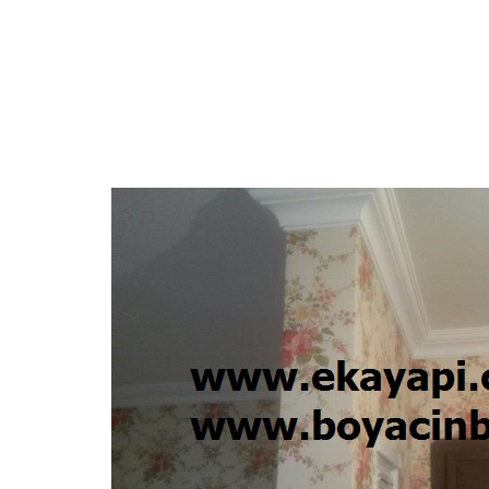
STROPİYER USTASI
AMERİKAN KAPI BOYASI
MA
ALÇIPAN USTASI
DUVAR KAĞIDI HAKKINDA TEKNİK Bİ