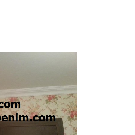
NTOLAMA USTASI
TADİLAT TAMİRAT
LGİLER
DEKORATİF BOYA USTASI